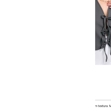
-
-
-
-
+
+
+
G
GG
XXG
XLG
COMPRAR
om textura. Modelo romântico para ser usado sozinho ou como sobreposição.