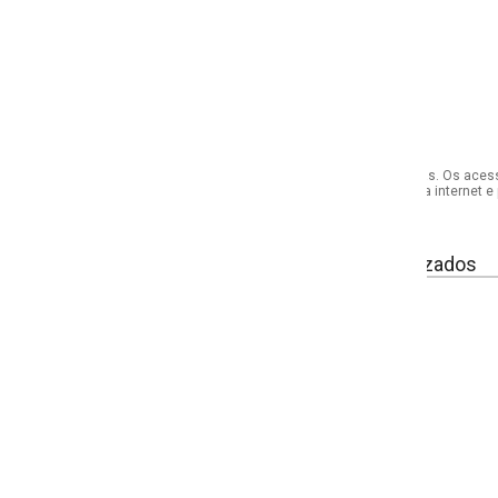
s. Os acessórios utilizados na produção das fotos não acompanham o produto.
internet e por telefone. Em caso de divergência, o preço válido será sempre aq
izados