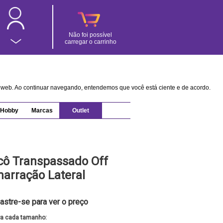
Não foi possível
carregar o carrinho
na web. Ao continuar navegando, entendemos que você está ciente e de acordo.
Hobby
Marcas
Outlet
cô Transpassado Off
arração Lateral
astre-se para ver o preço
ra cada tamanho: