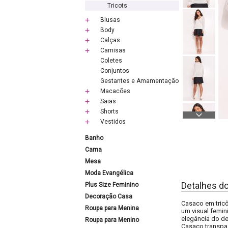
Tricots
Blusas
Body
Calças
Camisas
Coletes
Conjuntos
Gestantes e Amamentação
Macacões
Saias
Shorts
Vestidos
Banho
Cama
Mesa
Moda Evangélica
Detalhes d
Plus Size Feminino
Decoração Casa
Casaco em tricô
Roupa para Menina
um visual femin
elegância do de
Roupa para Menino
Casaco transpas