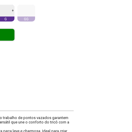
+
G
GG
 o trabalho de pontos vazados garantem
rsátil que une o conforto do tricô com a
peça leve e charmosa. Ideal para criar