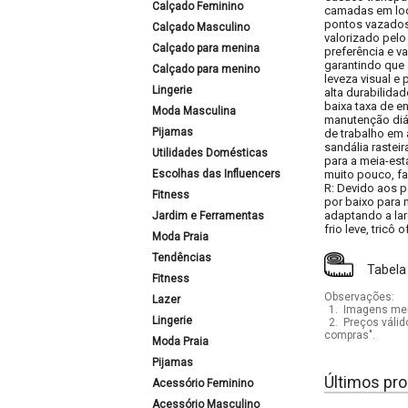
Calçado Feminino
camadas em loo
pontos vazados 
Calçado Masculino
valorizado pelo
Calçado para menina
preferência e v
garantindo que 
Calçado para menino
leveza visual e 
Lingerie
alta durabilida
baixa taxa de e
Moda Masculina
manutenção diár
Pijamas
de trabalho em
sandália rastei
Utilidades Domésticas
para a meia-est
Escolhas das Influencers
muito pouco, fac
R: Devido aos 
Fitness
por baixo para m
adaptando a lar
Jardim e Ferramentas
frio leve, tric
Moda Praia
Tendências
Tabela
Fitness
Observações:
Lazer
1.
Imagens mera
Lingerie
2.
Preços válid
compras".
Moda Praia
Pijamas
Últimos pro
Acessório Feminino
Acessório Masculino