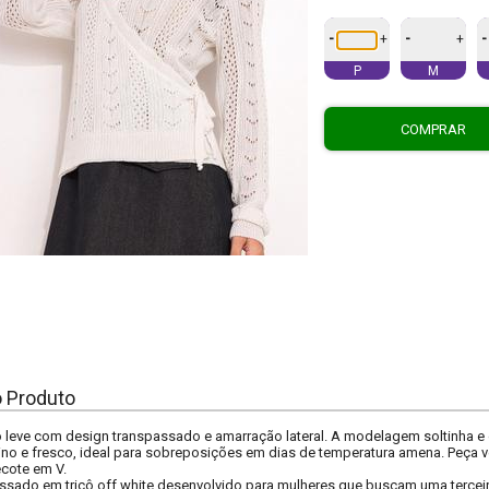
-
-
-
+
+
P
M
COMPRAR
o Produto
 leve com design transpassado e amarração lateral. A modelagem soltinha e
ino e fresco, ideal para sobreposições em dias de temperatura amena. Peça ve
cote em V.
sado em tricô off white desenvolvido para mulheres que buscam uma terceira 