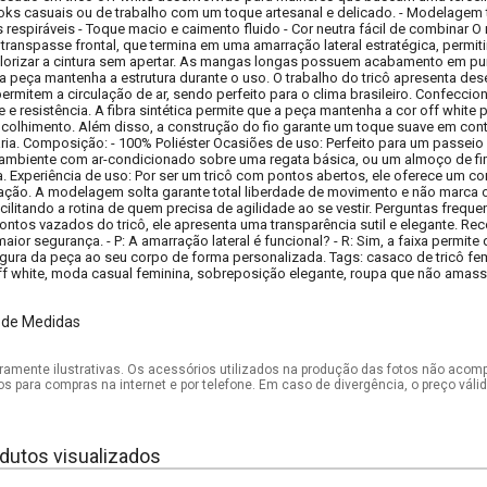
ks casuais ou de trabalho com um toque artesanal e delicado. - Modelagem 
respiráveis - Toque macio e caimento fluido - Cor neutra fácil de combinar
 transpasse frontal, que termina em uma amarração lateral estratégica, permi
alorizar a cintura sem apertar. As mangas longas possuem acabamento em pu
a peça mantenha a estrutura durante o uso. O trabalho do tricô apresenta 
permitem a circulação de ar, sendo perfeito para o clima brasileiro. Confeccio
de e resistência. A fibra sintética permite que a peça mantenha a cor off whit
ncolhimento. Além disso, a construção do fio garante um toque suave em cont
ia. Composição: - 100% Poliéster Ocasiões de uso: Perfeito para um passeio 
 ambiente com ar-condicionado sobre uma regata básica, ou um almoço de f
ra. Experiência de uso: Por ser um tricô com pontos abertos, ele oferece um co
ação. A modelagem solta garante total liberdade de movimento e não marca 
ilitando a rotina de quem precisa de agilidade ao se vestir. Perguntas frequen
pontos vazados do tricô, ele apresenta uma transparência sutil e elegante.
aior segurança. - P: A amarração lateral é funcional? - R: Sim, a faixa permite
gura da peça ao seu corpo de forma personalizada. Tags: casaco de tricô fe
ô off white, moda casual feminina, sobreposição elegante, roupa que não amas
 de Medidas
mente ilustrativas. Os acessórios utilizados na produção das fotos não acom
os para compras na internet e por telefone. Em caso de divergência, o preço vál
dutos visualizados