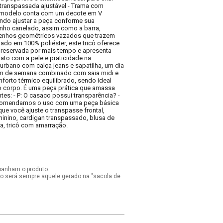
transpassada ajustável - Trama com
 O modelo conta com um decote em V
tindo ajustar a peça conforme sua
nho canelado, assim como a barra,
desenhos geométricos vazados que trazem
nado em 100% poliéster, este tricô oferece
e preservada por mais tempo e apresenta
ato com a pele e praticidade na
urbano com calça jeans e sapatilha, um dia
im de semana combinado com saia midi e
nforto térmico equilibrado, sendo ideal
o corpo. É uma peça prática que amassa
tes: - P: O casaco possui transparência? -
 Recomendamos o uso com uma peça básica
 que você ajuste o transpasse frontal,
minino, cardigan transpassado, blusa de
sa, tricô com amarração.
panham o produto.
ido será sempre aquele gerado na "sacola de