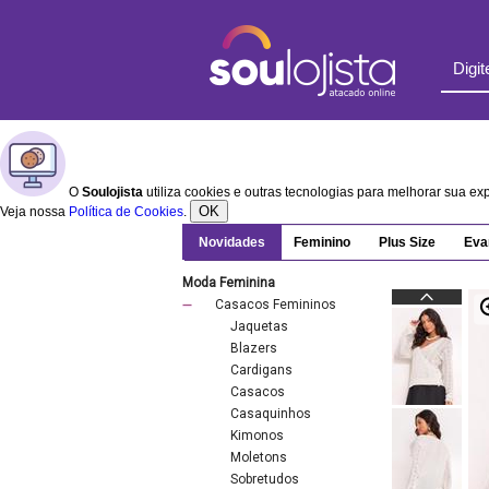
O
Soulojista
utiliza cookies e outras tecnologias para melhorar sua e
OK
Veja nossa
Política de Cookies
.
Novidades
Feminino
Plus Size
Eva
Moda Feminina
Casacos Femininos
Jaquetas
Blazers
Cardigans
Casacos
Casaquinhos
Kimonos
Moletons
Sobretudos