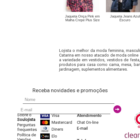
Jaqueta Onça Pink em
Jaqueta Jeans Azul
Malha Crepe Plus Size
Escuro
Lojista o melhor da moda feminina, masculi
Catarina em nosso atacado de moda online e
a variedade em vestidos, vestidos de fest
produtos para casa como cama, mesa, banh
jardinagem, suplementos alimentares.
Receba novidades e promoções
Sobre o
Visa
Atendimento
Soulojista
Mastercard
Chat On-line
Perguntas
E-mail
Diners
frequentes
Política de
Elo
Vendas