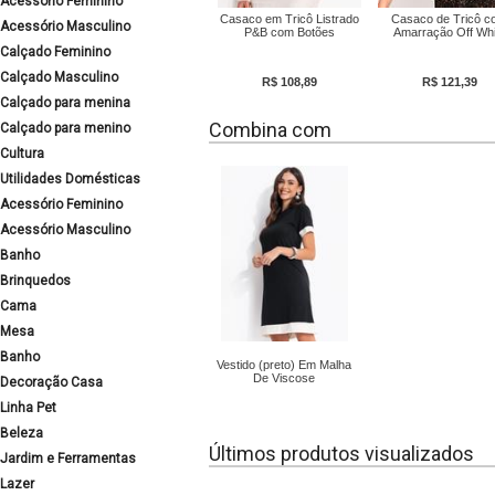
Acessório Feminino
Casaco em Tricô Listrado
Casaco de Tricô c
Acessório Masculino
P&B com Botões
Amarração Off Whi
Calçado Feminino
Calçado Masculino
R$ 108,89
R$ 121,39
Calçado para menina
Combina com
Calçado para menino
Cultura
Utilidades Domésticas
Acessório Feminino
Acessório Masculino
Banho
Brinquedos
Cama
Mesa
Banho
Vestido (preto) Em Malha
De Viscose
Decoração Casa
Linha Pet
Beleza
Últimos produtos visualizados
Jardim e Ferramentas
Lazer