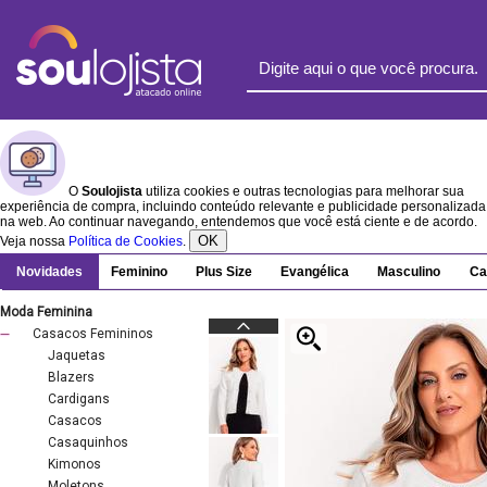
O
Soulojista
utiliza cookies e outras tecnologias para melhorar sua
experiência de compra, incluindo conteúdo relevante e publicidade personalizada
na web. Ao continuar navegando, entendemos que você está ciente e de acordo.
OK
Veja nossa
Política de Cookies
.
Novidades
Feminino
Plus Size
Evangélica
Masculino
Ca
Moda Feminina
Casacos Femininos
Jaquetas
Blazers
Cardigans
Casacos
Casaquinhos
Kimonos
Moletons