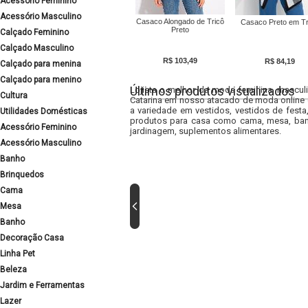
Acessório Feminino
Acessório Masculino
Casaco Alongado de Tricô
Casaco Preto em Tr
Preto
Calçado Feminino
Calçado Masculino
R$ 103,49
R$ 84,19
Calçado para menina
Calçado para menino
Últimos produtos visualizados
Lojista o melhor da moda feminina, masculi
Cultura
Catarina em nosso atacado de moda online e
a variedade em vestidos, vestidos de fest
Utilidades Domésticas
produtos para casa como cama, mesa, banh
Acessório Feminino
jardinagem, suplementos alimentares.
Acessório Masculino
Banho
Brinquedos
Cama
Mesa
Banho
Decoração Casa
Linha Pet
Beleza
Jardim e Ferramentas
Lazer