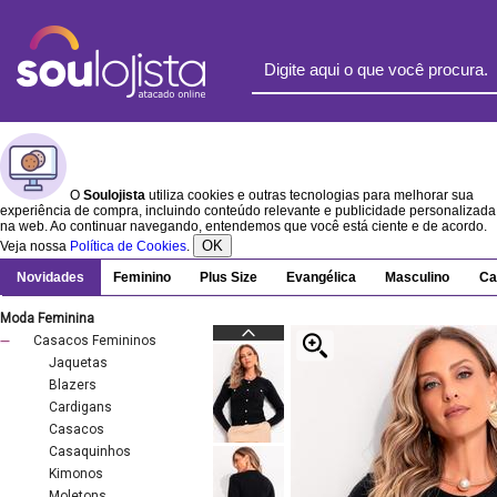
O
Soulojista
utiliza cookies e outras tecnologias para melhorar sua
experiência de compra, incluindo conteúdo relevante e publicidade personalizada
na web. Ao continuar navegando, entendemos que você está ciente e de acordo.
OK
Veja nossa
Política de Cookies
.
Novidades
Feminino
Plus Size
Evangélica
Masculino
Ca
Moda Feminina
Casacos Femininos
Jaquetas
Blazers
Cardigans
Casacos
Casaquinhos
Kimonos
Moletons