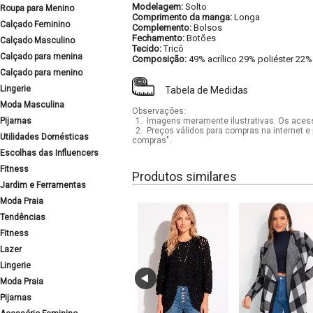
Modelagem:
Solto
Roupa para Menino
Comprimento da manga:
Longa
Calçado Feminino
Complemento:
Bolsos
Fechamento:
Botões
Calçado Masculino
Tecido:
Tricô
Calçado para menina
Composição:
49% acrílico 29% poliéster 22
Calçado para menino
Lingerie
Tabela de Medidas
Moda Masculina
Observações:
Pijamas
1.
Imagens meramente ilustrativas. Os acess
2.
Preços válidos para compras na internet e 
Utilidades Domésticas
compras".
Escolhas das Influencers
Fitness
Produtos similares
Jardim e Ferramentas
Moda Praia
Tendências
Fitness
Lazer
Lingerie
Moda Praia
Pijamas