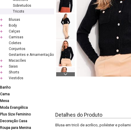
Sobretudos
Tricots
Blusas
Body
Calças
Camisas
Coletes
Conjuntos
Gestantes e Amamentação
Macacões
Saias
Shorts
Vestidos
Banho
Cama
Mesa
Moda Evangélica
Detalhes do Produto
Plus Size Feminino
Decoração Casa
Blusa em tricô de acrílico, poliéster e pol
Roupa para Menina