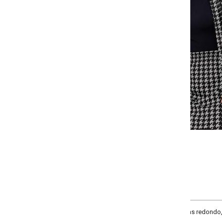
-
-
+
+
P
M
G
GG
COMPRAR
 redondo, comprimento da manga longa, material malha de poliéster.