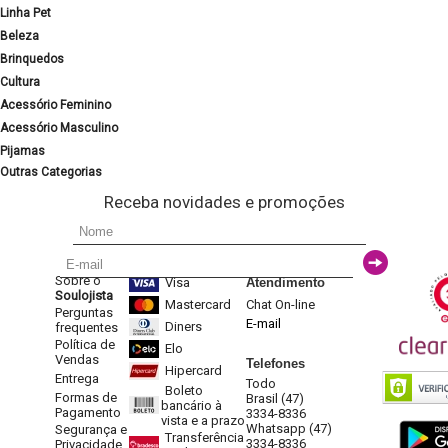
Linha Pet
Beleza
Brinquedos
Cultura
Acessório Feminino
Acessório Masculino
Pijamas
Outras Categorias
Receba novidades e promoções
Sobre o
Visa
Atendimento
Soulojista
Mastercard
Chat On-line
Perguntas
E-mail
Diners
frequentes
Política de
Elo
Vendas
Telefones
Hipercard
Entrega
Todo
Boleto
Formas de
Brasil (47)
bancário à
Pagamento
3334-8336
vista e a prazo
Whatsapp (47)
Segurança e
Transferência
3334-8336
Privacidade