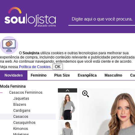
O
Soulojista
utiliza cookies e outras tecnologias para melhorar sua
experiência de compra, incluindo conteúdo relevante e publicidade personalizada
na web. Ao continuar navegando, entendemos que você está ciente e de acordo.
OK
Veja nossa
Política de Cookies
.
Novidades
Feminino
Plus Size
Evangélica
Masculino
Ca
Moda Feminina
Casacos Femininos
Jaquetas
Blazers
Cardigans
Casacos
Casaquinhos
Kimonos
Moletons