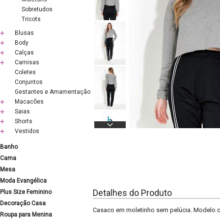
Sobretudos
Tricots
Blusas
Body
Calças
Camisas
Coletes
Conjuntos
Gestantes e Amamentação
Macacões
Saias
Shorts
Vestidos
Banho
Cama
Mesa
Moda Evangélica
Detalhes do Produto
Plus Size Feminino
Decoração Casa
Casaco em moletinho sem pelúcia. Modelo c
Roupa para Menina