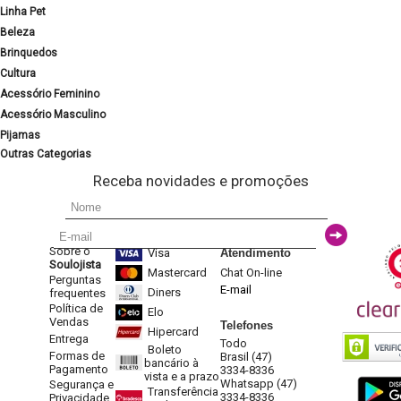
Linha Pet
Beleza
Brinquedos
Cultura
Acessório Feminino
Acessório Masculino
Pijamas
Outras Categorias
Receba novidades e promoções
Sobre o
Visa
Atendimento
Soulojista
Mastercard
Chat On-line
Perguntas
E-mail
Diners
frequentes
Política de
Elo
Vendas
Telefones
Hipercard
Entrega
Todo
Boleto
Formas de
Brasil (47)
bancário à
Pagamento
3334-8336
vista e a prazo
Whatsapp (47)
Segurança e
Transferência
3334-8336
Privacidade