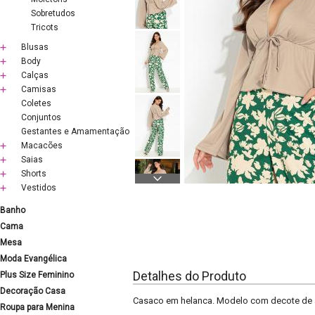
Sobretudos
Tricots
Blusas
Body
Calças
Camisas
Coletes
Conjuntos
Gestantes e Amamentação
Macacões
Saias
Shorts
Vestidos
Banho
Cama
Mesa
Moda Evangélica
Detalhes do Produto
Plus Size Feminino
Decoração Casa
Casaco em helanca. Modelo com decote de a
Roupa para Menina