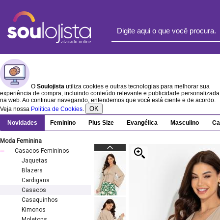
O
Soulojista
utiliza cookies e outras tecnologias para melhorar sua
experiência de compra, incluindo conteúdo relevante e publicidade personalizada
na web. Ao continuar navegando, entendemos que você está ciente e de acordo.
OK
Veja nossa
Política de Cookies
.
Novidades
Feminino
Plus Size
Evangélica
Masculino
Ca
Moda Feminina
Casacos Femininos
Jaquetas
Blazers
Cardigans
Casacos
Casaquinhos
Kimonos
Moletons