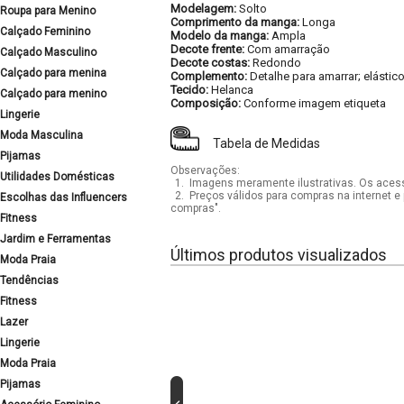
Modelagem:
Solto
Roupa para Menino
Comprimento da manga:
Longa
Calçado Feminino
Modelo da manga:
Ampla
Decote frente:
Com amarração
Calçado Masculino
Decote costas:
Redondo
Calçado para menina
Complemento:
Detalhe para amarrar; elástico
Tecido:
Helanca
Calçado para menino
Composição:
Conforme imagem etiqueta
Lingerie
Moda Masculina
Tabela de Medidas
Pijamas
Observações:
Utilidades Domésticas
1.
Imagens meramente ilustrativas. Os acess
2.
Preços válidos para compras na internet e 
Escolhas das Influencers
compras".
Fitness
Jardim e Ferramentas
Últimos produtos visualizados
Moda Praia
Tendências
Fitness
Lazer
Lingerie
Moda Praia
Pijamas