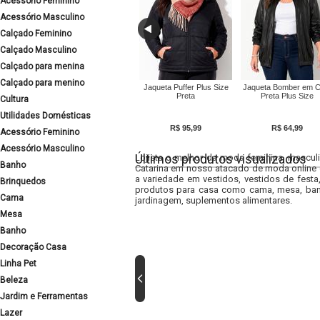
Acessório Feminino
Acessório Masculino
Calçado Feminino
Calçado Masculino
Calçado para menina
Calçado para menino
Jaqueta Puffer Plus Size
Jaqueta Bomber em C
Preta
Preta Plus Size
Cultura
Utilidades Domésticas
R$ 95,99
R$ 64,99
Acessório Feminino
Acessório Masculino
Últimos produtos visualizados
Lojista o melhor da moda feminina, masculi
Banho
Catarina em nosso atacado de moda online e
a variedade em vestidos, vestidos de fest
Brinquedos
produtos para casa como cama, mesa, banh
Cama
jardinagem, suplementos alimentares.
Mesa
Banho
Decoração Casa
Linha Pet
Beleza
Jardim e Ferramentas
Lazer