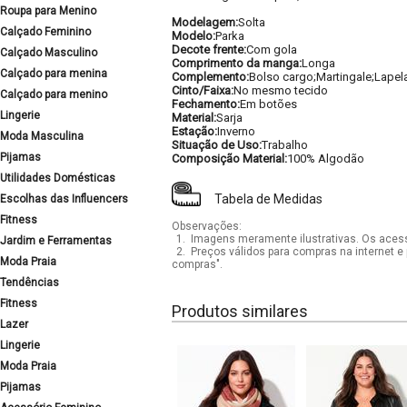
Roupa para Menino
Modelagem:
Solta
Calçado Feminino
Modelo:
Parka
Decote frente:
Com gola
Calçado Masculino
Comprimento da manga:
Longa
Calçado para menina
Complemento:
Bolso cargo;Martingale;Lapela
Cinto/Faixa:
No mesmo tecido
Calçado para menino
Fechamento:
Em botões
Lingerie
Material:
Sarja
Estação:
Inverno
Moda Masculina
Situação de Uso:
Trabalho
Pijamas
Composição Material:
100% Algodão
Utilidades Domésticas
Tabela de Medidas
Escolhas das Influencers
Fitness
Observações:
1.
Imagens meramente ilustrativas. Os acess
Jardim e Ferramentas
2.
Preços válidos para compras na internet e 
Moda Praia
compras".
Tendências
Fitness
Produtos similares
Lazer
Lingerie
Moda Praia
Pijamas