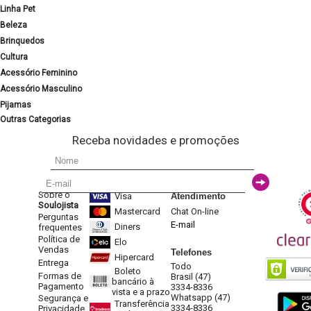
Linha Pet
Beleza
Brinquedos
Cultura
Acessório Feminino
Acessório Masculino
Pijamas
Outras Categorias
Receba novidades e promoções
Sobre o
Visa
Atendimento
Soulojista
Mastercard
Chat On-line
Perguntas
E-mail
Diners
frequentes
Política de
Elo
Vendas
Telefones
Hipercard
Entrega
Todo
Boleto
Formas de
Brasil (47)
bancário à
Pagamento
3334-8336
vista e a prazo
Whatsapp (47)
Segurança e
Transferência
3334-8336
Privacidade