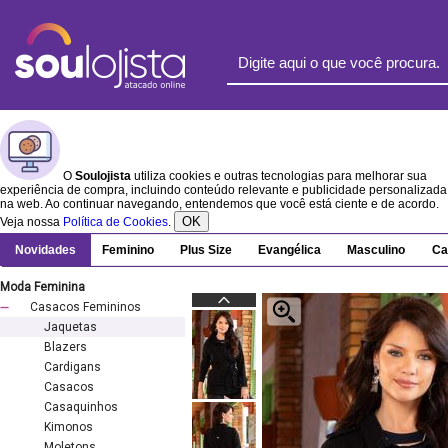
O
Soulojista
utiliza cookies e outras tecnologias para melhorar sua
experiência de compra, incluindo conteúdo relevante e publicidade personalizada
na web. Ao continuar navegando, entendemos que você está ciente e de acordo.
OK
Veja nossa
Política de Cookies
.
Novidades
Feminino
Plus Size
Evangélica
Masculino
Ca
Moda Feminina
Casacos Femininos
Jaquetas
Blazers
Cardigans
Casacos
Casaquinhos
Kimonos
Moletons