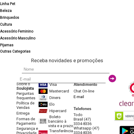
Linha Pet
Beleza
Brinquedos
Cultura
Acessório Feminino
Acessório Masculino
Pijamas
Outras Categorias
Receba novidades e promoções
Sobre o
Visa
Atendimento
Soulojista
Mastercard
Chat On-line
Perguntas
E-mail
Diners
frequentes
Política de
Elo
Vendas
Telefones
Hipercard
Entrega
Todo
Boleto
Formas de
Brasil (47)
bancário à
Pagamento
3334-8336
vista e a prazo
Whatsapp (47)
Segurança e
Transferência
3334-8336
Privacidade