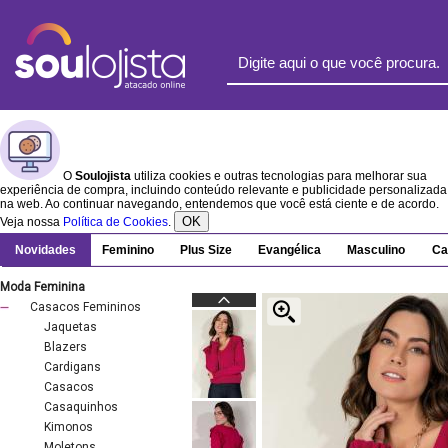
O
Soulojista
utiliza cookies e outras tecnologias para melhorar sua
experiência de compra, incluindo conteúdo relevante e publicidade personalizada
na web. Ao continuar navegando, entendemos que você está ciente e de acordo.
OK
Veja nossa
Política de Cookies
.
Novidades
Feminino
Plus Size
Evangélica
Masculino
Ca
Moda Feminina
Casacos Femininos
Jaquetas
Blazers
Cardigans
Casacos
Casaquinhos
Kimonos
Moletons