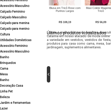
Acessório Feminino
Acessório Masculino
Blusa em Tricô Rose com
Maxi Colete Magent
Punhos Largos
Tricô
Calçado Feminino
Calçado Masculino
R$ 108,19
R$ 56,09
Calçado para menina
Calçado para menino
Últimos produtos visualizados
Lojista o melhor da moda feminina, masculi
Cultura
Catarina em nosso atacado de moda online e
a variedade em vestidos, vestidos de fest
Utilidades Domésticas
produtos para casa como cama, mesa, banh
Acessório Feminino
jardinagem, suplementos alimentares.
Acessório Masculino
Banho
Brinquedos
Cama
Mesa
Banho
Decoração Casa
Linha Pet
Beleza
Jardim e Ferramentas
Lazer