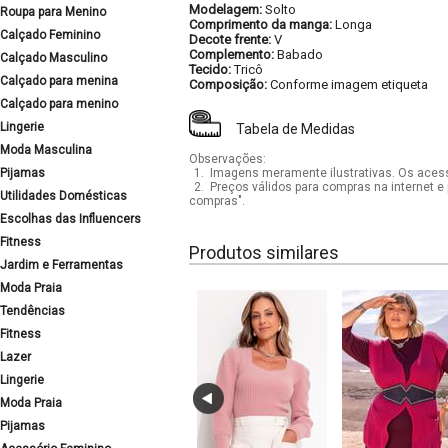
Modelagem:
Solto
Roupa para Menino
Comprimento da manga:
Longa
Calçado Feminino
Decote frente:
V
Complemento:
Babado
Calçado Masculino
Tecido:
Tricô
Calçado para menina
Composição:
Conforme imagem etiqueta
Calçado para menino
Lingerie
Tabela de Medidas
Moda Masculina
Observações:
Pijamas
1.
Imagens meramente ilustrativas. Os acess
2.
Preços válidos para compras na internet e 
Utilidades Domésticas
compras".
Escolhas das Influencers
Fitness
Produtos similares
Jardim e Ferramentas
Moda Praia
Tendências
Fitness
Lazer
Lingerie
Moda Praia
Pijamas