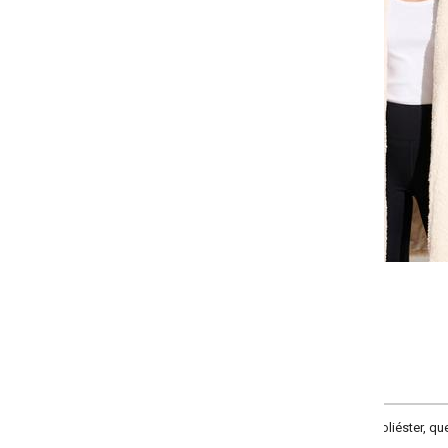
-
-
+
+
P
M
G
GG
COMPRAR
éster, que imita pêlo de carneiro, forrado. Decote com gola e bolsos laterais