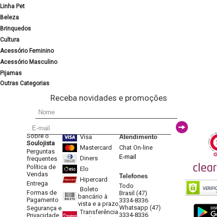
Linha Pet
Beleza
Brinquedos
Cultura
Acessório Feminino
Acessório Masculino
Pijamas
Outras Categorias
Receba novidades e promoções
Sobre o
Visa
Atendimento
Soulojista
Mastercard
Chat On-line
Perguntas
E-mail
Diners
frequentes
Política de
Elo
Vendas
Telefones
Hipercard
Entrega
Todo
Boleto
Formas de
Brasil (47)
bancário à
Pagamento
3334-8336
vista e a prazo
Whatsapp (47)
Segurança e
Transferência
3334-8336
Privacidade