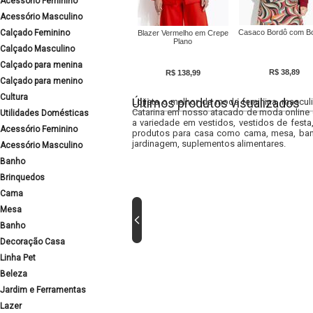
Acessório Feminino
Acessório Masculino
Calçado Feminino
Casaco Bordô com B
Blazer Vermelho em Crepe
Plano
Calçado Masculino
Calçado para menina
R$ 38,89
R$ 138,99
Calçado para menino
Cultura
Últimos produtos visualizados
Lojista o melhor da moda feminina, masculi
Catarina em nosso atacado de moda online e
Utilidades Domésticas
a variedade em vestidos, vestidos de fest
Acessório Feminino
produtos para casa como cama, mesa, banh
jardinagem, suplementos alimentares.
Acessório Masculino
Banho
Brinquedos
Cama
Mesa
Banho
Decoração Casa
Linha Pet
Beleza
Jardim e Ferramentas
Lazer