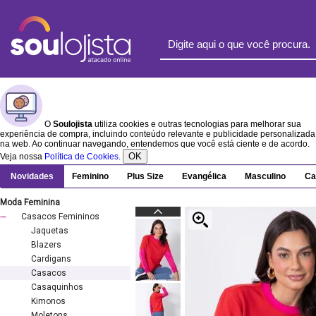
O
Soulojista
utiliza cookies e outras tecnologias para melhorar sua
experiência de compra, incluindo conteúdo relevante e publicidade personalizada
na web. Ao continuar navegando, entendemos que você está ciente e de acordo.
OK
Veja nossa
Política de Cookies
.
Novidades
Feminino
Plus Size
Evangélica
Masculino
Ca
Moda Feminina
Casacos Femininos
Jaquetas
Blazers
Cardigans
Casacos
Casaquinhos
Kimonos
Moletons