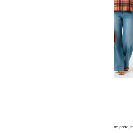
-
-
-
-
+
+
+
P
M
G
GG
COMPRAR
m preto, modelagem reta e laços laterais ajustáveis. Peça versátil e modern