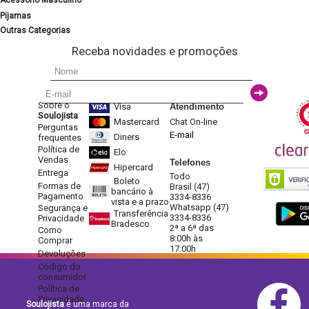
Acessório Masculino
Pijamas
Outras Categorias
Receba novidades e promoções
Sobre o
Visa
Atendimento
Soulojista
Mastercard
Chat On-line
Perguntas
E-mail
Diners
frequentes
Política de
Elo
Vendas
Telefones
Hipercard
Entrega
Todo
Boleto
Formas de
Brasil (47)
bancário à
Pagamento
3334-8336
vista e a prazo
Whatsapp (47)
Segurança e
Transferência
3334-8336
Privacidade
Bradesco
2ª a 6ª das
Como
8:00h às
Comprar
17:00h
Devoluções
Código do
consumidor
Política de
Privacidade
Soulojista
é uma marca da