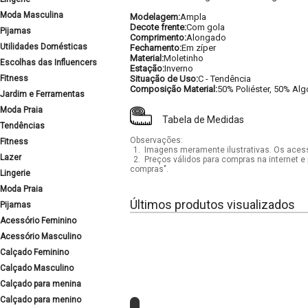
Moda Masculina
Modelagem:
Ampla
Decote frente:
Com gola
Pijamas
Comprimento:
Alongado
Utilidades Domésticas
Fechamento:
Em zíper
Material:
Moletinho
Escolhas das Influencers
Estação:
Inverno
Fitness
Situação de Uso:
C - Tendência
Composição Material:
50% Poliéster, 50% Al
Jardim e Ferramentas
Moda Praia
Tabela de Medidas
Tendências
Observações:
Fitness
1.
Imagens meramente ilustrativas. Os acess
Lazer
2.
Preços válidos para compras na internet e 
compras".
Lingerie
Moda Praia
Últimos produtos visualizados
Pijamas
Acessório Feminino
Acessório Masculino
Calçado Feminino
Calçado Masculino
Calçado para menina
Calçado para menino