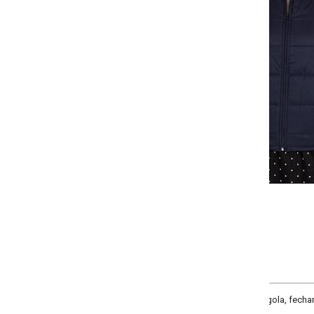
Selecione:
Selecione a quantidade para cada tamanho:
-
-
-
-
+
+
+
G
GG
XXG
XLG
COMPRAR
ola, fechamento em zíper, bolsos dianteiros embutidos e funcionais.