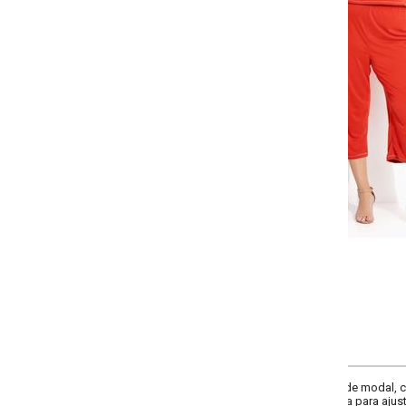
-
-
-
-
+
+
+
G
GG
XXG
XLG
COMPRAR
e modal, com toque macio e sofisticado. Modelagem solta, blusa regata co
a para ajuste confortável.