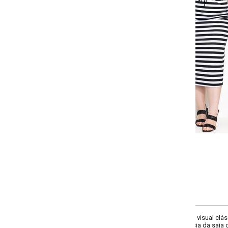
Selecione a quantidade para cada tamanho:
-
-
+
+
G
GG
XXG
XLG
COMPRAR
m visual clássico e atemporal. A cintura é acentuada por um cordão decorativ
cia da saia coluna, ideal para quem busca elegância com um toque de modern