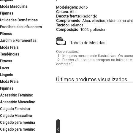
Moda Masculina
Modelagem:
Solto
Cintura:
Alta
Pijamas
Decote frente:
Redondo
Utilidades Domésticas
Complemento:
Alça; elástico; elástico na cin
Tecido:
Helanca
Escolhas das Influencers
Composição:
100% poliéster
Fitness
Jardim e Ferramentas
Tabela de Medidas
Moda Praia
Observações:
Tendências
1.
Imagens meramente ilustrativas. Os acess
2.
Preços válidos para compras na internet e 
Fitness
compras".
Lazer
Lingerie
Últimos produtos visualizados
Moda Praia
Pijamas
Acessório Feminino
Acessório Masculino
Calçado Feminino
Calçado Masculino
Calçado para menina
Calçado para menino