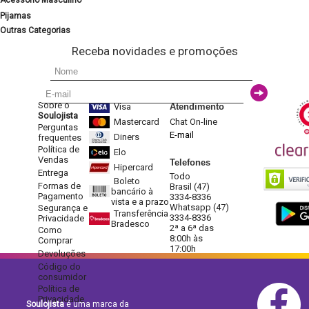
Acessório Masculino
Pijamas
Outras Categorias
Receba novidades e promoções
Sobre o
Visa
Atendimento
Soulojista
Mastercard
Chat On-line
Perguntas
E-mail
Diners
frequentes
Política de
Elo
Vendas
Telefones
Hipercard
Entrega
Todo
Boleto
Formas de
Brasil (47)
bancário à
Pagamento
3334-8336
vista e a prazo
Whatsapp (47)
Segurança e
Transferência
3334-8336
Privacidade
Bradesco
2ª a 6ª das
Como
8:00h às
Comprar
17:00h
Devoluções
Código do
consumidor
Política de
Privacidade
Soulojista
é uma marca da