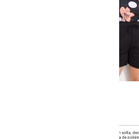
-
-
-
-
+
+
+
G
GG
XXG
XLG
COMPRAR
olta, decote redondo, short com elástico na cintura e detalhe de amarração, 
 de poliéster.