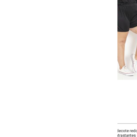
Selecione:
Selecione a quantidade para cada tamanho:
-
-
-
-
+
+
+
G
GG
XXG
XLG
COMPRAR
ecote redondo, mangas curtas, recorte contrastante na frente e recorte centr
rastantes nas laterais. Cintura alta.