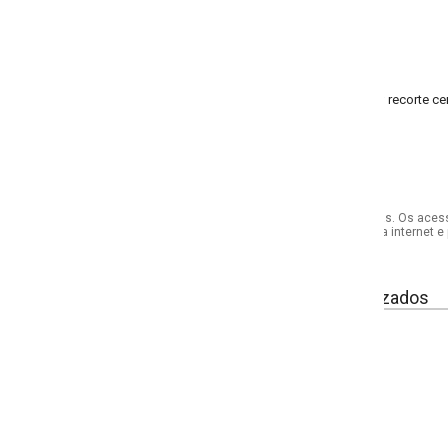
; recorte central nas costas
s. Os acessórios utilizados na produção das fotos não acompanham o produto.
internet e por telefone. Em caso de divergência, o preço válido será sempre aq
izados