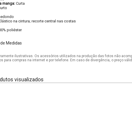
a manga:
Curta
urto
Redondo
Elástico na cintura; recorte central nas costas
00% poliéster
 de Medidas
mente ilustrativas. Os acessórios utilizados na produção das fotos não acom
os para compras na internet e por telefone. Em caso de divergência, o preço vál
dutos visualizados