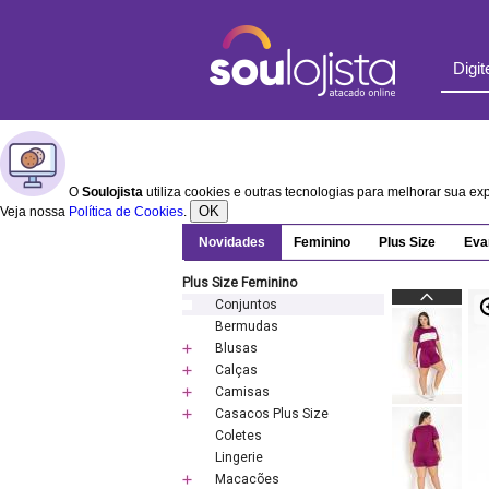
O
Soulojista
utiliza cookies e outras tecnologias para melhorar sua e
OK
Veja nossa
Política de Cookies
.
Novidades
Feminino
Plus Size
Eva
Plus Size Feminino
Conjuntos
Bermudas
Blusas
Calças
Camisas
Casacos Plus Size
Coletes
Lingerie
Macacões