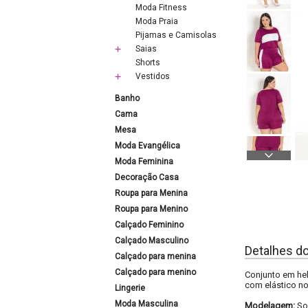
Moda Fitness
Moda Praia
Pijamas e Camisolas
Saias
Shorts
Vestidos
Banho
Cama
Mesa
Moda Evangélica
Moda Feminina
Decoração Casa
Roupa para Menina
Roupa para Menino
Calçado Feminino
Calçado Masculino
Detalhes d
Calçado para menina
Calçado para menino
Conjunto em hel
com elástico no 
Lingerie
Moda Masculina
Modelagem:
So