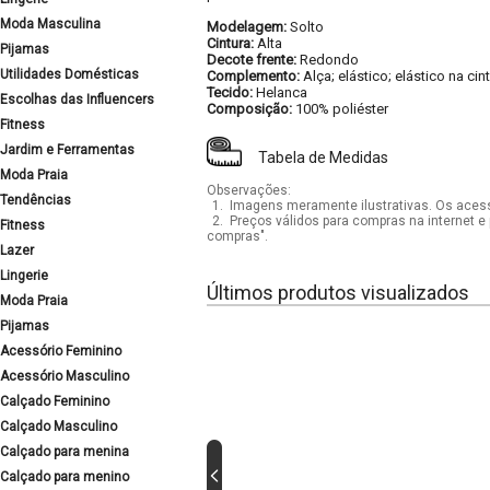
Moda Masculina
Modelagem:
Solto
Cintura:
Alta
Pijamas
Decote frente:
Redondo
Utilidades Domésticas
Complemento:
Alça; elástico; elástico na cin
Tecido:
Helanca
Escolhas das Influencers
Composição:
100% poliéster
Fitness
Jardim e Ferramentas
Tabela de Medidas
Moda Praia
Observações:
Tendências
1.
Imagens meramente ilustrativas. Os acess
2.
Preços válidos para compras na internet e 
Fitness
compras".
Lazer
Lingerie
Últimos produtos visualizados
Moda Praia
Pijamas
Acessório Feminino
Acessório Masculino
Calçado Feminino
Calçado Masculino
Calçado para menina
Calçado para menino