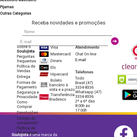
Acessório Masculino
Pijamas
Outras Categorias
Receba novidades e promoções
Sobre o
Visa
Atendimento
Soulojista
Mastercard
Chat On-line
Perguntas
E-mail
Diners
frequentes
Política de
Elo
Vendas
Telefones
Hipercard
Entrega
Todo
Boleto
Formas de
Brasil (47)
bancário à
Pagamento
3334-8336
vista e a prazo
Whatsapp (47)
Segurança e
Transferência
3334-8336
Privacidade
Bradesco
2ª a 6ª das
Como
8:00h às
Comprar
17:00h
Devoluções
Código do
consumidor
Política de
Privacidade
Soulojista
é uma marca da