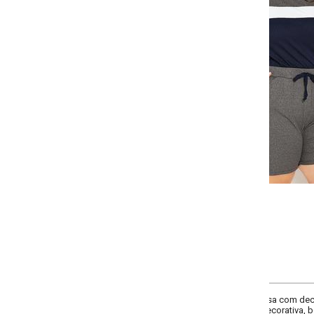
Selecione:
Selecione a quantidade para cada tamanho:
-
-
-
-
+
+
+
G
GG
XXG
XLG
COMPRAR
sa com decote redondo, recortes contrastantes na frente e mangas curtas co
corativa, bolsos funcionais. Cintura alta.