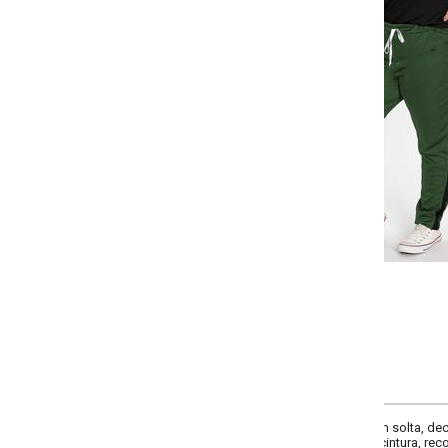
Selecione a quantidade para cada tamanho:
-
-
-
-
+
+
+
G
GG
XXG
XLG
COMPRAR
em solta, decote frente redondo, decote costas redondo, comprimento da ma
cintura, recortes contrastantes, cintura alta, comprimento longo, material malh