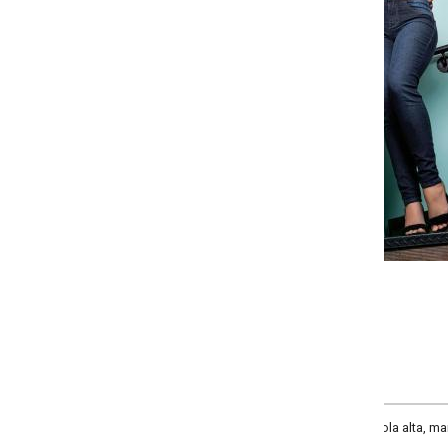
Selecione a quantidade para cada tamanho:
-
-
+
+
P
M
G
COMPRAR
la alta, mangas longas com punhos e elástico na barra.