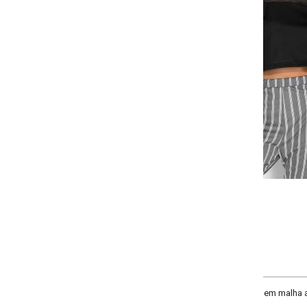
Selecione a quantidade para cada tamanho:
-
-
-
-
+
+
+
P
M
G
GG
COMPRAR
em malha arrastão. Modelo com capuz, mangas longas e recorte com transpa