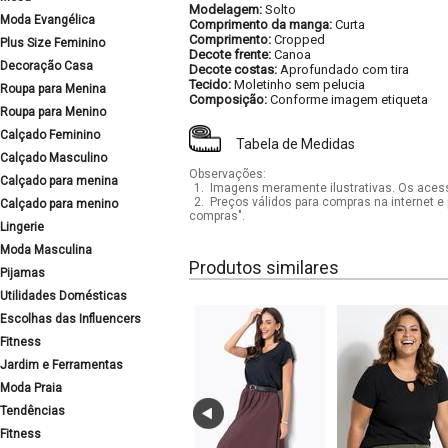
Modelagem:
Solto
Moda Evangélica
Comprimento da manga:
Curta
Comprimento:
Cropped
Plus Size Feminino
Decote frente:
Canoa
Decoração Casa
Decote costas:
Aprofundado com tira
Tecido:
Moletinho sem pelucia
Roupa para Menina
Composição:
Conforme imagem etiqueta
Roupa para Menino
Calçado Feminino
Tabela de Medidas
Calçado Masculino
Observações:
Calçado para menina
1.
Imagens meramente ilustrativas. Os acess
2.
Preços válidos para compras na internet e 
Calçado para menino
compras".
Lingerie
Moda Masculina
Produtos similares
Pijamas
Utilidades Domésticas
Escolhas das Influencers
Fitness
Jardim e Ferramentas
Moda Praia
Tendências
Fitness