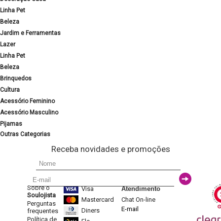
Linha Pet
Beleza
Jardim e Ferramentas
Lazer
Linha Pet
Beleza
Brinquedos
Cultura
Acessório Feminino
Acessório Masculino
Pijamas
Outras Categorias
Receba novidades e promoções
Sobre o
Visa
Atendimento
Soulojista
Mastercard
Chat On-line
Perguntas
E-mail
Diners
frequentes
Política de