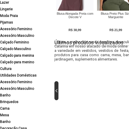
Lazer
Lingerie
Blusa Alongada Preta com
Blusa Preto Plus Si
Moda Praia
Decote V
Marguerite
Pijamas
Acessório Feminino
R$ 38,99
R$ 21,99
Acessório Masculino
Últimos produtos visualizados
Lojista o melhor da moda feminina, masculi
Calçado Feminino
Catarina em nosso atacado de moda online e
Calçado Masculino
a variedade em vestidos, vestidos de fest
produtos para casa como cama, mesa, banh
Calçado para menina
jardinagem, suplementos alimentares.
Calçado para menino
Cultura
Utilidades Domésticas
Acessório Feminino
Acessório Masculino
Banho
Brinquedos
Cama
Mesa
Banho
Decoração Casa