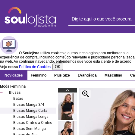
O
Soulojista
utiliza cookies e outras tecnologias para melhorar sua
experiência de compra, incluindo conteúdo relevante e publicidade personalizada
na web. Ao continuar navegando, entendemos que você está ciente e de acordo.
OK
Veja nossa
Política de Cookies
.
Novidades
Feminino
Plus Size
Evangélica
Masculino
Ca
Moda Feminina
Blusas
Batas
Blusas Manga 3/4
Blusas Manga Curta
Blusas Manga Longa
Blusas Ombro a Ombro
Blusas Sem Manga
Blusas de Alça