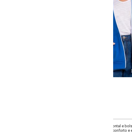
Selecione a quantidade para cada tamanho:
-
+
P
M
G
GG
COMPRAR
rontal e bolsos laterais. Detalhes em faixas brancas nas mangas conferem um 
nforto e estilo.