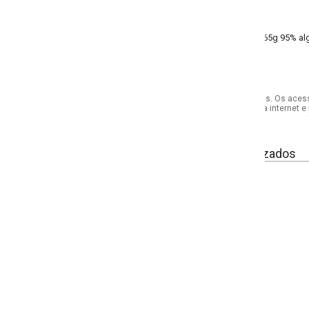
65g 95% algodão, 5% elastano meia malha
s. Os acessórios utilizados na produção das fotos não acompanham o produto.
internet e por telefone. Em caso de divergência, o preço válido será sempre aq
izados