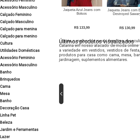
Acessório Feminino
Acessório Masculino
Jaqueta Azul Jeans com
Jaqueta Jeans com E
Bolsos
Destroyed Sawar
Calçado Feminino
Calçado Masculino
R$ 133,99
R$ 130,99
Calçado para menina
Calçado para menino
Últimos produtos visualizados
Lojista o melhor da moda feminina, masculi
Cultura
Catarina em nosso atacado de moda online e
a variedade em vestidos, vestidos de fest
Utilidades Domésticas
produtos para casa como cama, mesa, banh
Acessório Feminino
jardinagem, suplementos alimentares.
Acessório Masculino
Banho
Brinquedos
Cama
Mesa
Banho
Decoração Casa
Linha Pet
Beleza
Jardim e Ferramentas
Lazer