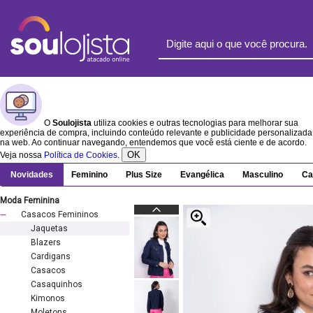
O
Soulojista
utiliza cookies e outras tecnologias para melhorar sua
experiência de compra, incluindo conteúdo relevante e publicidade personalizada
na web. Ao continuar navegando, entendemos que você está ciente e de acordo.
OK
Veja nossa
Política de Cookies
.
Novidades
Feminino
Plus Size
Evangélica
Masculino
Ca
Moda Feminina
Casacos Femininos
Jaquetas
Blazers
Cardigans
Casacos
Casaquinhos
Kimonos
Moletons