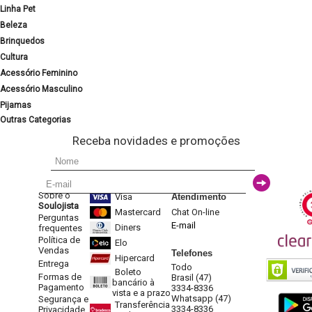
Linha Pet
Beleza
Brinquedos
Cultura
Acessório Feminino
Acessório Masculino
Pijamas
Outras Categorias
Receba novidades e promoções
Sobre o
Visa
Atendimento
Soulojista
Mastercard
Chat On-line
Perguntas
E-mail
Diners
frequentes
Política de
Elo
Vendas
Telefones
Hipercard
Entrega
Todo
Boleto
Formas de
Brasil (47)
bancário à
Pagamento
3334-8336
vista e a prazo
Whatsapp (47)
Segurança e
Transferência
3334-8336
Privacidade