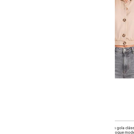
Selecione a quantidade para cada tamanho:
-
-
-
-
+
+
+
P
M
G
GG
COMPRAR
gola clássica, botões frontais e cós com elástico embutido. Modelagem ampl
toque moderno.