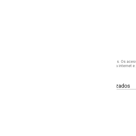
s. Os acessórios utilizados na produção das fotos não acompanham o produto.
internet e por telefone. Em caso de divergência, o preço válido será sempre aq
izados