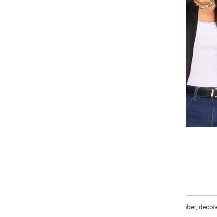
Selecione a quantidade para cada tamanho:
-
-
-
-
+
+
+
P
M
G
GG
COMPRAR
er, decote redondo, manga longa com punhos, fechamento frontal em zíper