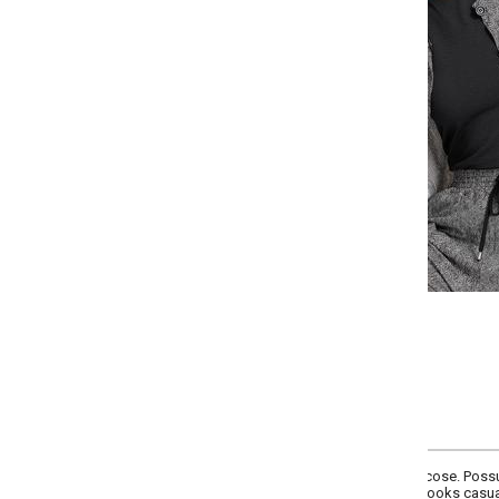
Selecione a quantidade para cada tamanho:
-
-
-
-
+
+
+
P
M
G
GG
COMPRAR
se. Possui gola, punhos e barra em ribana preta, além de fechamento front
looks casuais com estilo.