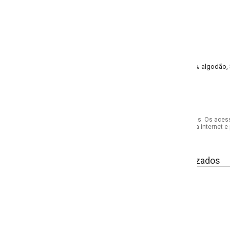
 algodão, 3% elastano ribana canelada 1x1
s. Os acessórios utilizados na produção das fotos não acompanham o produto.
internet e por telefone. Em caso de divergência, o preço válido será sempre aq
izados