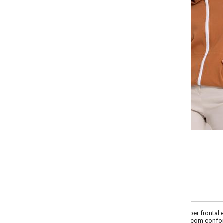
Selecione a quantidade para cada tamanho:
-
+
P
M
G
GG
COMPRAR
er frontal e bolsos laterais. Detalhes em faixas brancas nas mangas confere
com conforto e estilo.