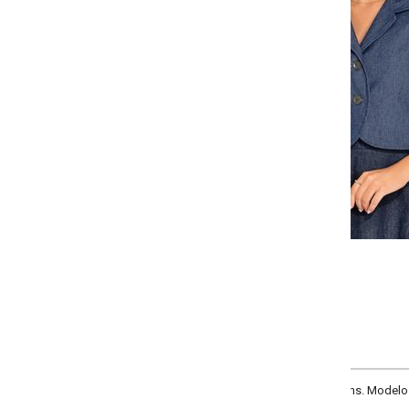
-
-
-
+
+
+
P
M
G
GG
COMPRAR
ns. Modelo com gola, manga longa, abertura frontal com a barra arredondad