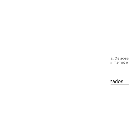
s. Os acessórios utilizados na produção das fotos não acompanham o produto.
internet e por telefone. Em caso de divergência, o preço válido será sempre aq
izados