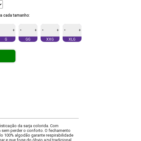
ra cada tamanho:
-
-
-
+
+
+
+
G
GG
XXG
XLG
isticação da sarja colorida. Com
ta sem perder o conforto. O fechamento
do 100% algodão garante respirabilidade
nar e que foge do óbvio azul tradicional.