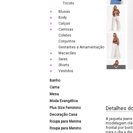
Tricots
Blusas
Body
Calças
Camisas
Coletes
Conjuntos
Gestantes e Amamentação
Macacões
Saias
Shorts
Vestidos
Banho
Cama
Mesa
Moda Evangélica
Detalhes d
Plus Size Feminino
Decoração Casa
A jaqueta jeans
Roupa para Menina
modelagem cláss
frontal por bot
Roupa para Menino
para o dia a dia