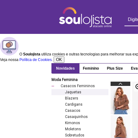
O
Soulojista
utiliza cookies e outras tecnologias para melhorar sua e
OK
Veja nossa
Política de Cookies
.
Novidades
Feminino
Plus Size
Eva
Moda Feminina
Casacos Femininos
Jaquetas
Blazers
Cardigans
Casacos
Casaquinhos
Kimonos
Moletons
Sobretudos