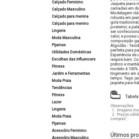
Calçado Feminino
Jaqueta jeans m
camadas em dia
Calçado Masculino
Modelagem cláss
Calçado para menina
robusta em jea
gola tradiciona
Calçado para menino
posterior, a pa
Lingerie
ser confecciona
calor, e possui
Moda Masculina
composição gara
Pijamas
Algodão - Tecid
perfeita para p
Utilidades Domésticas
Experiência de 
Escolhas das Influencers
respire bem. Co
prático e manté
Fitness
modelo é 100% a
tingimento em s
Jardim e Ferramentas
tempo. Tags: ja
Moda Praia
jaqueta para tr
Tendências
Fitness
Tabela
Lazer
Observações:
Lingerie
1.
Imagens mera
2.
Preços válid
Moda Praia
compras".
Pijamas
Acessório Feminino
Últimos pro
Acessório Masculino