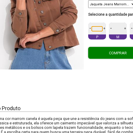
Selecione a quantidade pa
-
-
-
+
+
P
M
COMPRAR
o Produto
 na cor marrom canela é aquela peça que une a resistência do jeans com a sof
ica e estruturada, ela oferece um caimento impecável que valoriza a silhue
ões metálicos e os bolsos com lapela trazem funcionalidade, enquanto o teci
. É a escolha certa para quem busca uma terceira peça durável, fácil de combi