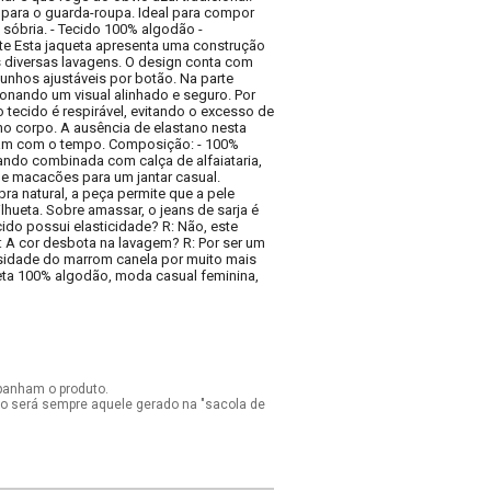
para o guarda-roupa. Ideal para compor
óbria. - Tecido 100% algodão -
nte Esta jaqueta apresenta uma construção
 diversas lavagens. O design conta com
unhos ajustáveis por botão. Na parte
ionando um visual alinhado e seguro. Por
 tecido é respirável, evitando o excesso de
no corpo. A ausência de elastano nesta
eiam com o tempo. Composição: - 100%
ando combinada com calça de alfaiataria,
 e macacões para um jantar casual.
bra natural, a peça permite que a pele
hueta. Sobre amassar, o jeans de sarja é
ido possui elasticidade? R: Não, este
P: A cor desbota na lavagem? R: Por ser um
nsidade do marrom canela por muito mais
queta 100% algodão, moda casual feminina,
panham o produto.
ido será sempre aquele gerado na "sacola de