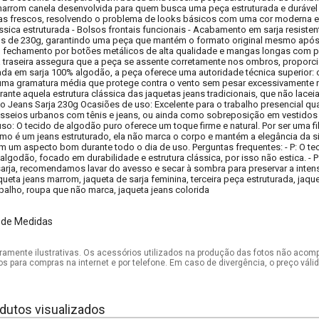
arrom canela desenvolvida para quem busca uma peça estruturada e durável 
s frescos, resolvendo o problema de looks básicos com uma cor moderna e s
ica estruturada - Bolsos frontais funcionais - Acabamento em sarja resiste
ns de 230g, garantindo uma peça que mantém o formato original mesmo após
l, fechamento por botões metálicos de alta qualidade e mangas longas com p
la traseira assegura que a peça se assente corretamente nos ombros, proporc
da em sarja 100% algodão, a peça oferece uma autoridade técnica superior: o
 uma gramatura média que protege contra o vento sem pesar excessivamente 
nte aquela estrutura clássica das jaquetas jeans tradicionais, que não lac
o Jeans Sarja 230g Ocasiões de uso: Excelente para o trabalho presencial qu
asseios urbanos com tênis e jeans, ou ainda como sobreposição em vestidos
uso: O tecido de algodão puro oferece um toque firme e natural. Por ser uma fi
mo é um jeans estruturado, ela não marca o corpo e mantém a elegância da sil
m um aspecto bom durante todo o dia de uso. Perguntas frequentes: - P: O tec
lgodão, focado em durabilidade e estrutura clássica, por isso não estica. - 
arja, recomendamos lavar do avesso e secar à sombra para preservar a inte
queta jeans marrom, jaqueta de sarja feminina, terceira peça estruturada, ja
abalho, roupa que não marca, jaqueta jeans colorida
 de Medidas
mente ilustrativas. Os acessórios utilizados na produção das fotos não acom
os para compras na internet e por telefone. Em caso de divergência, o preço vál
dutos visualizados