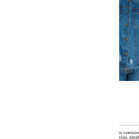
Selecione a quantidade para cada tamanho:
-
+
P
M
G
GG
COMPRAR
 oversized genderless com gola, abertura frente em botões, pala frente e co
ões, detalhes de rasgos.