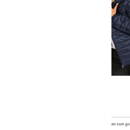
Selecione:
Selecione a quantidade para cada tamanho:
-
-
+
+
P
M
G
GG
COMPRAR
m com gola mais alta e bolsos embutidos nas laterais. Possui capuz com p