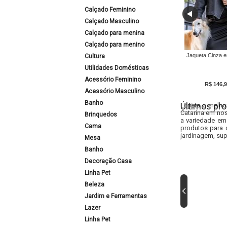
Calçado Feminino
Calçado Masculino
Calçado para menina
Calçado para menino
Jaqueta Cinza 
Cultura
Utilidades Domésticas
Acessório Feminino
R$ 146,9
Acessório Masculino
Banho
Últimos pro
Lojista o melho
Catarina em nos
Brinquedos
a variedade em
Cama
produtos para 
jardinagem, sup
Mesa
Banho
Decoração Casa
Linha Pet
Beleza
Jardim e Ferramentas
Lazer
Linha Pet