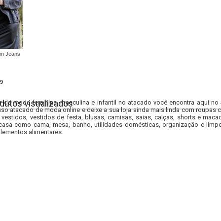
em Jeans
9
dutos visualizados
r da moda feminina, masculina e infantil no atacado você encontra aqui no
so atacado de moda online e deixe a sua loja ainda mais linda com roupas c
 vestidos, vestidos de festa, blusas, camisas, saias, calças, shorts e m
casa como cama, mesa, banho, utilidades domésticas, organização e limpe
lementos alimentares.