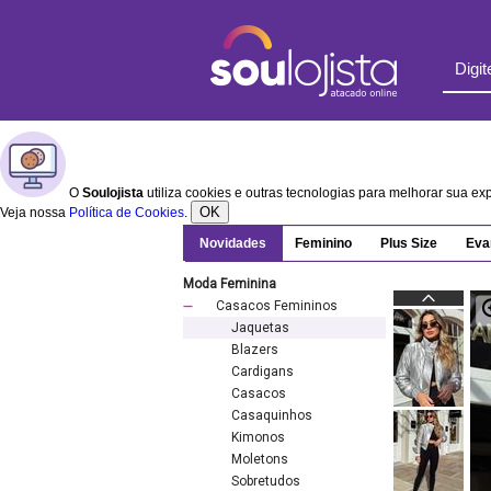
O
Soulojista
utiliza cookies e outras tecnologias para melhorar sua e
OK
Veja nossa
Política de Cookies
.
Novidades
Feminino
Plus Size
Eva
Moda Feminina
Casacos Femininos
Jaquetas
Blazers
Cardigans
Casacos
Casaquinhos
Kimonos
Moletons
Sobretudos