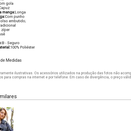
om gola
Capuz
a manga:
Longa
ga:
Com punho
olso embutido;
radicional
 zíper
ssê
o:
B - Seguro
erial:
100% Poliéster
 de Medidas
mente ilustrativas. Os acessórios utilizados na produção das fotos não acom
os para compras na internet e por telefone. Em caso de divergência, o preço vál
milares