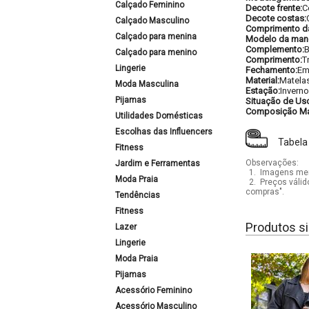
Calçado Feminino
Decote frente:
C
Decote costas:
Calçado Masculino
Comprimento d
Calçado para menina
Modelo da man
Complemento:
B
Calçado para menino
Comprimento:
T
Lingerie
Fechamento:
Em
Material:
Matela
Moda Masculina
Estação:
Inverno
Pijamas
Situação de Us
Composição Mat
Utilidades Domésticas
Escolhas das Influencers
Tabela
Fitness
Observações:
Jardim e Ferramentas
1.
Imagens mera
Moda Praia
2.
Preços válid
compras".
Tendências
Fitness
Produtos si
Lazer
Lingerie
Moda Praia
Pijamas
Acessório Feminino
Acessório Masculino