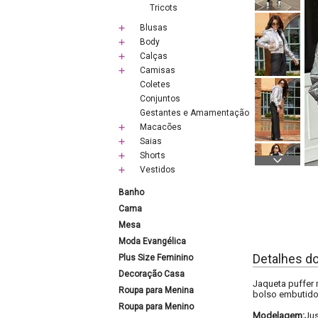
Tricots
Blusas
Body
Calças
Camisas
Coletes
Conjuntos
Gestantes e Amamentação
Macacões
Saias
Shorts
Vestidos
Banho
Cama
Mesa
Moda Evangélica
Detalhes d
Plus Size Feminino
Decoração Casa
Jaqueta puffer 
Roupa para Menina
bolso embutido 
Roupa para Menino
Modelagem:
Ju