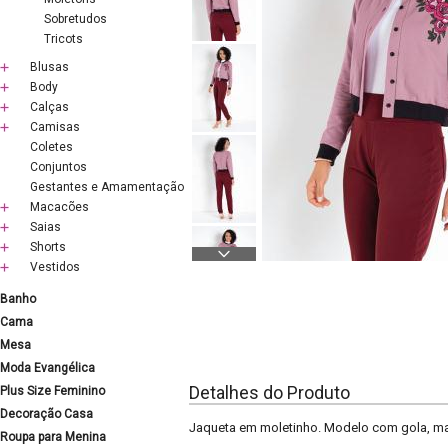
Sobretudos
Tricots
Blusas
Body
Calças
Camisas
Coletes
Conjuntos
Gestantes e Amamentação
Macacões
Saias
Shorts
Vestidos
Banho
Cama
Mesa
Moda Evangélica
Detalhes do Produto
Plus Size Feminino
Decoração Casa
Jaqueta em moletinho. Modelo com gola, ma
Roupa para Menina