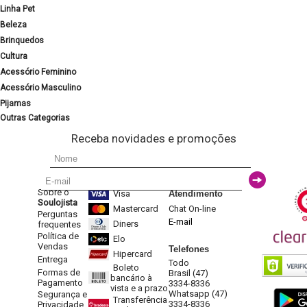
Linha Pet
Beleza
Brinquedos
Cultura
Acessório Feminino
Acessório Masculino
Pijamas
Outras Categorias
Receba novidades e promoções
Sobre o
Visa
Atendimento
Soulojista
Mastercard
Chat On-line
Perguntas
E-mail
Diners
frequentes
Política de
Elo
Vendas
Telefones
Hipercard
Entrega
Todo
Boleto
Formas de
Brasil (47)
bancário à
Pagamento
3334-8336
vista e a prazo
Whatsapp (47)
Segurança e
Transferência
3334-8336
Privacidade