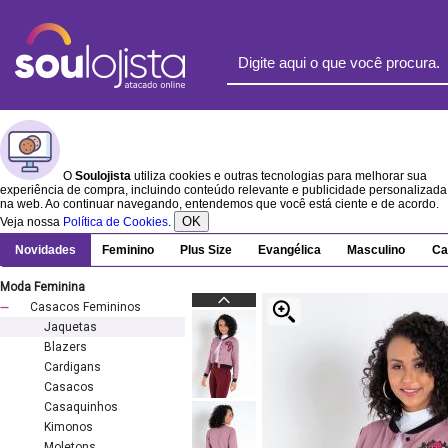
O
Soulojista
utiliza cookies e outras tecnologias para melhorar sua
experiência de compra, incluindo conteúdo relevante e publicidade personalizada
na web. Ao continuar navegando, entendemos que você está ciente e de acordo.
OK
Veja nossa
Política de Cookies
.
Novidades
Feminino
Plus Size
Evangélica
Masculino
Ca
Moda Feminina
Casacos Femininos
Jaquetas
Blazers
Cardigans
Casacos
Casaquinhos
Kimonos
Moletons