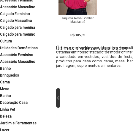
Acessório Feminino
Acessório Masculino
Calçado Feminino
Jaqueta Rosa Bomber
Calçado Masculino
Matelassê
Calçado para menina
Calçado para menino
R$ 105,39
Cultura
Últimos produtos visualizados
Lojista o melhor da moda feminina, masculi
Utilidades Domésticas
Catarina em nosso atacado de moda online e
Acessório Feminino
a variedade em vestidos, vestidos de fest
produtos para casa como cama, mesa, banh
Acessório Masculino
jardinagem, suplementos alimentares.
Banho
Brinquedos
Cama
Mesa
Banho
Decoração Casa
Linha Pet
Beleza
Jardim e Ferramentas
Lazer