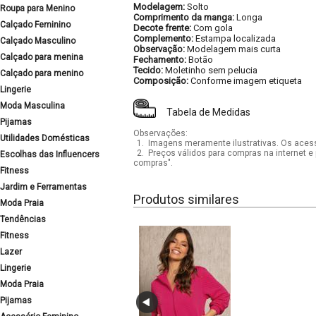
Modelagem:
Solto
Roupa para Menino
Comprimento da manga:
Longa
Calçado Feminino
Decote frente:
Com gola
Complemento:
Estampa localizada
Calçado Masculino
Observação:
Modelagem mais curta
Calçado para menina
Fechamento:
Botão
Tecido:
Moletinho sem pelucia
Calçado para menino
Composição:
Conforme imagem etiqueta
Lingerie
Moda Masculina
Tabela de Medidas
Pijamas
Observações:
Utilidades Domésticas
1.
Imagens meramente ilustrativas. Os acess
2.
Preços válidos para compras na internet e 
Escolhas das Influencers
compras".
Fitness
Jardim e Ferramentas
Produtos similares
Moda Praia
Tendências
Fitness
Lazer
Lingerie
Moda Praia
Pijamas