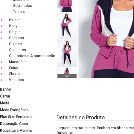
Sobretudos
Tricots
Blusas
Body
Calças
Camisas
Coletes
Conjuntos
Gestantes e Amamentação
Macacões
Saias
Shorts
Vestidos
Banho
Cama
Mesa
Moda Evangélica
Detalhes do Produto
Plus Size Feminino
Decoração Casa
Jaqueta em moletinho. Punhos em ribana can
Roupa para Menina
funcional.