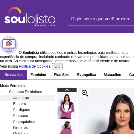
O
Soulojista
utiliza cookies e outras tecnologias para melhorar sua
experiência de compra, incluindo conteúdo relevante e publicidade personalizada
na web. Ao continuar navegando, entendemos que você está ciente e de acordo.
OK
Veja nossa
Política de Cookies
.
Novidades
Feminino
Plus Size
Evangélica
Masculino
Ca
Moda Feminina
Casacos Femininos
Jaquetas
Blazers
Cardigans
Casacos
Casaquinhos
Kimonos
Moletons