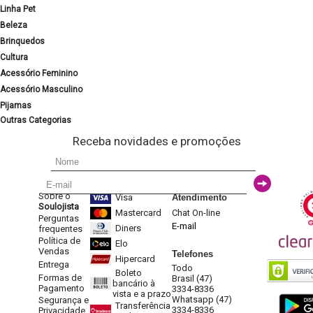
Linha Pet
Beleza
Brinquedos
Cultura
Acessório Feminino
Acessório Masculino
Pijamas
Outras Categorias
Receba novidades e promoções
Sobre o
Visa
Atendimento
Soulojista
Mastercard
Chat On-line
Perguntas
E-mail
Diners
frequentes
Política de
Elo
Vendas
Telefones
Hipercard
Entrega
Todo
Boleto
Formas de
Brasil (47)
bancário à
Pagamento
3334-8336
vista e a prazo
Whatsapp (47)
Segurança e
Transferência
3334-8336
Privacidade