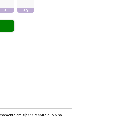
G
GG
hamento em zíper e recorte duplo na