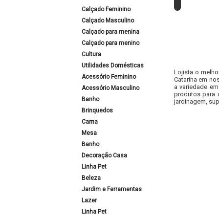
Calçado Feminino
Calçado Masculino
Calçado para menina
Calçado para menino
Cultura
Utilidades Domésticas
Lojista o melho
Acessório Feminino
Catarina em nos
a variedade em
Acessório Masculino
produtos para 
Banho
jardinagem, sup
Brinquedos
Cama
Mesa
Banho
Decoração Casa
Linha Pet
Beleza
Jardim e Ferramentas
Lazer
Linha Pet