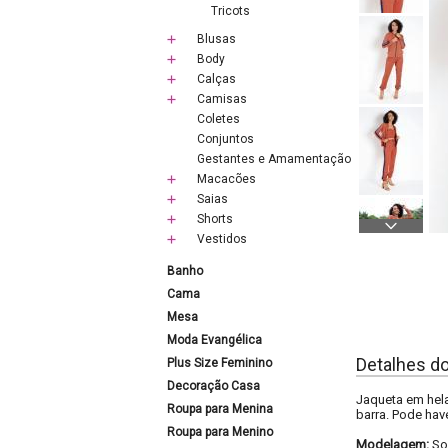
Tricots
Blusas
Body
Calças
Camisas
Coletes
Conjuntos
Gestantes e Amamentação
Macacões
Saias
Shorts
Vestidos
Banho
Cama
Mesa
Moda Evangélica
Detalhes d
Plus Size Feminino
Decoração Casa
Jaqueta em hel
Roupa para Menina
barra. Pode have
Roupa para Menino
Modelagem:
So