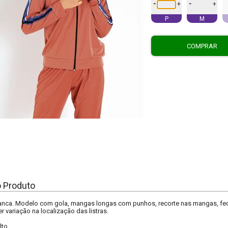
-
-
+
+
P
M
COMPRAR
o Produto
anca. Modelo com gola, mangas longas com punhos, recorte nas mangas, fec
r variação na localização das listras.
lto