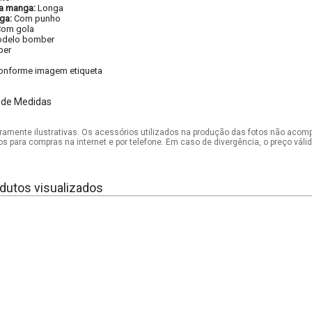
a manga:
Longa
ga:
Com punho
om gola
delo bomber
per
onforme imagem etiqueta
 de Medidas
mente ilustrativas. Os acessórios utilizados na produção das fotos não acom
os para compras na internet e por telefone. Em caso de divergência, o preço vál
dutos visualizados