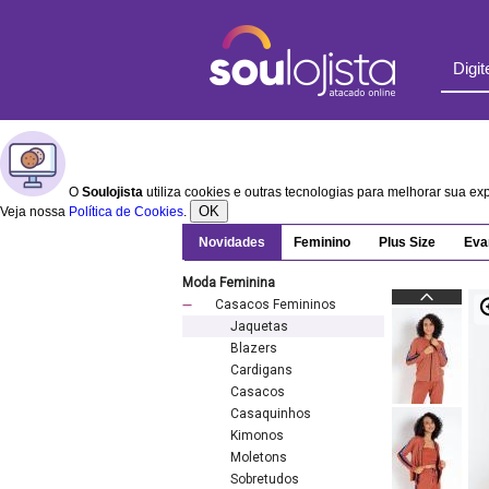
O
Soulojista
utiliza cookies e outras tecnologias para melhorar sua e
OK
Veja nossa
Política de Cookies
.
Novidades
Feminino
Plus Size
Eva
Moda Feminina
Casacos Femininos
Jaquetas
Blazers
Cardigans
Casacos
Casaquinhos
Kimonos
Moletons
Sobretudos