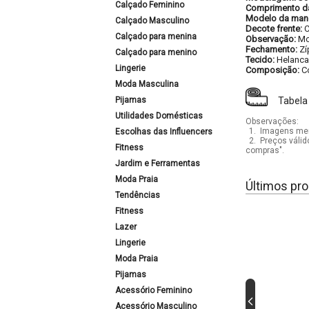
Calçado Feminino
Comprimento d
Modelo da man
Calçado Masculino
Decote frente:
C
Calçado para menina
Observação:
Mo
Fechamento:
Zí
Calçado para menino
Tecido:
Helanca
Lingerie
Composição:
C
Moda Masculina
Pijamas
Tabela
Utilidades Domésticas
Observações:
1.
Imagens mera
Escolhas das Influencers
2.
Preços válid
Fitness
compras".
Jardim e Ferramentas
Moda Praia
Últimos pro
Tendências
Fitness
Lazer
Lingerie
Moda Praia
Pijamas
Acessório Feminino
Acessório Masculino