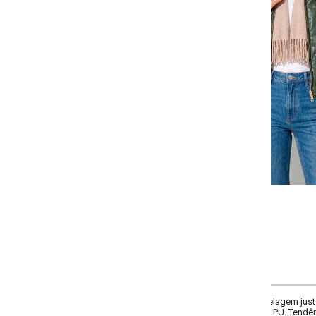
Selecione a quantidade para cada tamanho:
-
-
-
+
+
+
P
M
G
GG
COMPRAR
delagem justa, decote frente gola alta, manga longa com elástico no punho, b
 PU. Tendência: materiais/tecidos aspecto Couro