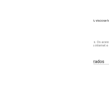
% viscose tela - base: 100% viscose revestimento 100% poliuretano
s. Os acessórios utilizados na produção das fotos não acompanham o produto.
internet e por telefone. Em caso de divergência, o preço válido será sempre aq
izados