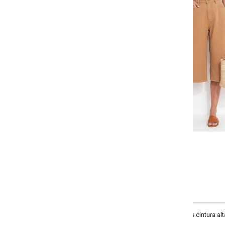
-
-
+
38
40
42
44
-
50
52
54
56
COMPRAR
 cintura alta, comprimento capri, fechamento em botão e zíper, material sarja.