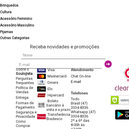
Brinquedos
Cultura
Acessório Feminino
Acessório Masculino
Pijamas
Outras Categorias
Receba novidades e promoções
Sobre o
Visa
Atendimento
Soulojista
Mastercard
Chat On-line
Perguntas
E-mail
Diners
frequentes
Política de
Elo
Vendas
Telefones
Hipercard
Entrega
Todo
Boleto
Formas de
Brasil (47)
bancário à
Pagamento
3334-8336
vista e a prazo
Whatsapp (47)
Segurança e
Transferência
3334-8336
Privacidade
Bradesco
2ª a 6ª das
Como
8:00h às
Comprar