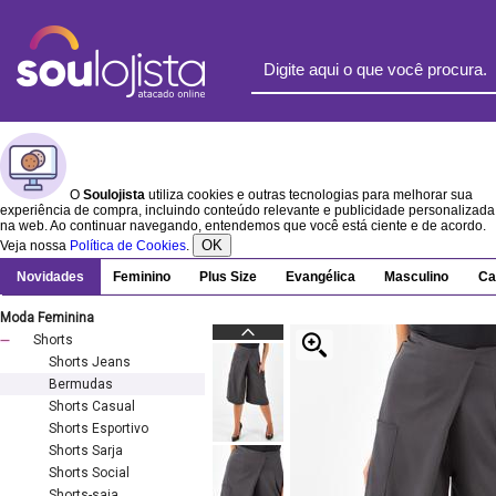
O
Soulojista
utiliza cookies e outras tecnologias para melhorar sua
experiência de compra, incluindo conteúdo relevante e publicidade personalizada
na web. Ao continuar navegando, entendemos que você está ciente e de acordo.
OK
Veja nossa
Política de Cookies
.
Novidades
Feminino
Plus Size
Evangélica
Masculino
Ca
Moda Feminina
Shorts
Shorts Jeans
Bermudas
Shorts Casual
Shorts Esportivo
Shorts Sarja
Shorts Social
Shorts-saia