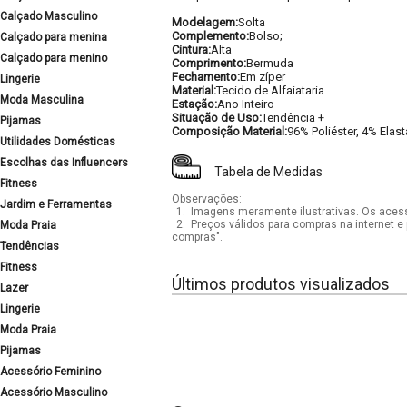
Calçado Masculino
Modelagem:
Solta
Complemento:
Bolso;
Calçado para menina
Cintura:
Alta
Calçado para menino
Comprimento:
Bermuda
Fechamento:
Em zíper
Lingerie
Material:
Tecido de Alfaiataria
Moda Masculina
Estação:
Ano Inteiro
Situação de Uso:
Tendência +
Pijamas
Composição Material:
96% Poliéster, 4% Elas
Utilidades Domésticas
Escolhas das Influencers
Tabela de Medidas
Fitness
Observações:
Jardim e Ferramentas
1.
Imagens meramente ilustrativas. Os acess
2.
Preços válidos para compras na internet e 
Moda Praia
compras".
Tendências
Fitness
Últimos produtos visualizados
Lazer
Lingerie
Moda Praia
Pijamas
Acessório Feminino
Acessório Masculino