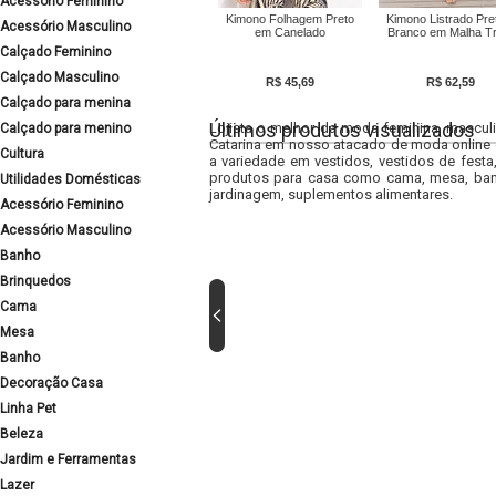
Acessório Feminino
Kimono Folhagem Preto
Kimono Listrado Pre
Acessório Masculino
em Canelado
Branco em Malha Tr
Calçado Feminino
Calçado Masculino
R$ 45,69
R$ 62,59
Calçado para menina
Últimos produtos visualizados
Lojista o melhor da moda feminina, masculi
Calçado para menino
Catarina em nosso atacado de moda online e
Cultura
a variedade em vestidos, vestidos de fest
produtos para casa como cama, mesa, banh
Utilidades Domésticas
jardinagem, suplementos alimentares.
Acessório Feminino
Acessório Masculino
Banho
Brinquedos
Cama
Mesa
Banho
Decoração Casa
Linha Pet
Beleza
Jardim e Ferramentas
Lazer