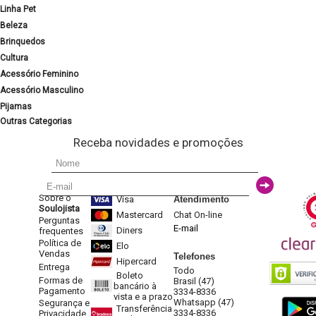
Linha Pet
Beleza
Brinquedos
Cultura
Acessório Feminino
Acessório Masculino
Pijamas
Outras Categorias
Receba novidades e promoções
Sobre o
Visa
Atendimento
Soulojista
Mastercard
Chat On-line
Perguntas
E-mail
Diners
frequentes
Política de
Elo
Vendas
Telefones
Hipercard
Entrega
Todo
Boleto
Formas de
Brasil (47)
bancário à
Pagamento
3334-8336
vista e a prazo
Whatsapp (47)
Segurança e
Transferência
3334-8336
Privacidade