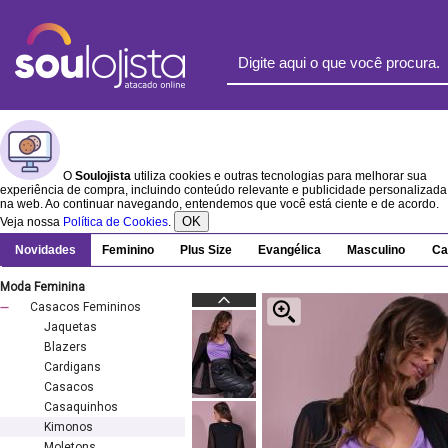
O
Soulojista
utiliza cookies e outras tecnologias para melhorar sua
experiência de compra, incluindo conteúdo relevante e publicidade personalizada
na web. Ao continuar navegando, entendemos que você está ciente e de acordo.
OK
Veja nossa
Política de Cookies
.
Novidades
Feminino
Plus Size
Evangélica
Masculino
Ca
Moda Feminina
Casacos Femininos
Jaquetas
Blazers
Cardigans
Casacos
Casaquinhos
Kimonos
Moletons