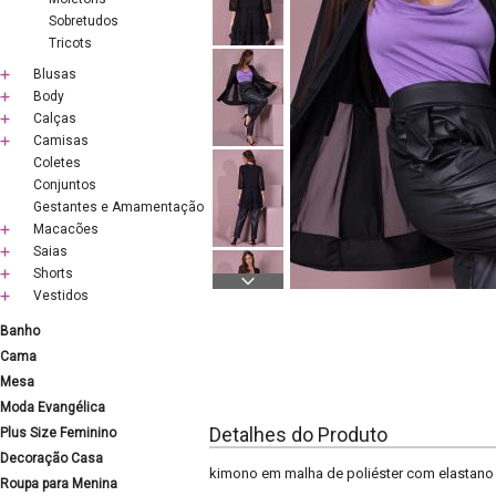
Sobretudos
Tricots
Blusas
Body
Calças
Camisas
Coletes
Conjuntos
Gestantes e Amamentação
Macacões
Saias
Shorts
Vestidos
Banho
Cama
Mesa
Moda Evangélica
Detalhes do Produto
Plus Size Feminino
Decoração Casa
kimono em malha de poliéster com elastano e
Roupa para Menina