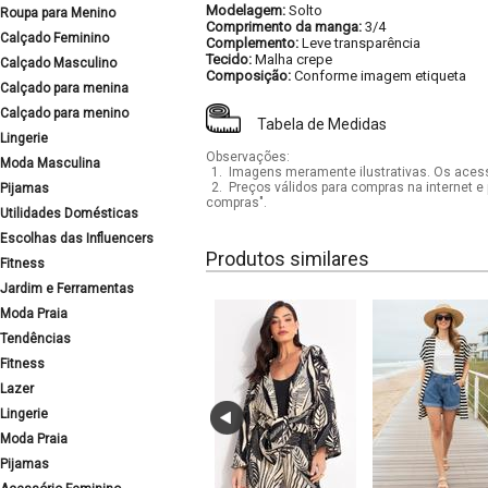
Modelagem:
Solto
Roupa para Menino
Comprimento da manga:
3/4
Calçado Feminino
Complemento:
Leve transparência
Tecido:
Malha crepe
Calçado Masculino
Composição:
Conforme imagem etiqueta
Calçado para menina
Calçado para menino
Tabela de Medidas
Lingerie
Observações:
Moda Masculina
1.
Imagens meramente ilustrativas. Os acess
2.
Preços válidos para compras na internet e 
Pijamas
compras".
Utilidades Domésticas
Escolhas das Influencers
Produtos similares
Fitness
Jardim e Ferramentas
Moda Praia
Tendências
Fitness
Lazer
Lingerie
Moda Praia
Pijamas