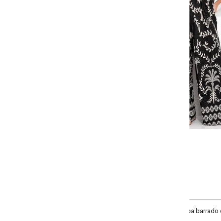
Selecione a quantidade para cada tamanho:
-
-
-
-
+
+
+
P
M
G
GG
COMPRAR
a barrado coqueiros, material malha de viscose com elastano.