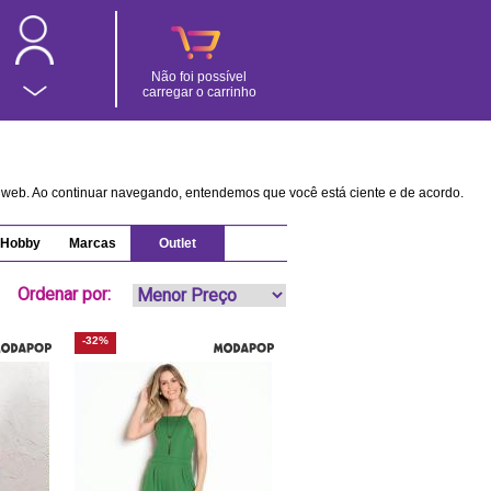
Não foi possível
carregar o carrinho
na web. Ao continuar navegando, entendemos que você está ciente e de acordo.
Hobby
Marcas
Outlet
Ordenar por:
-32%