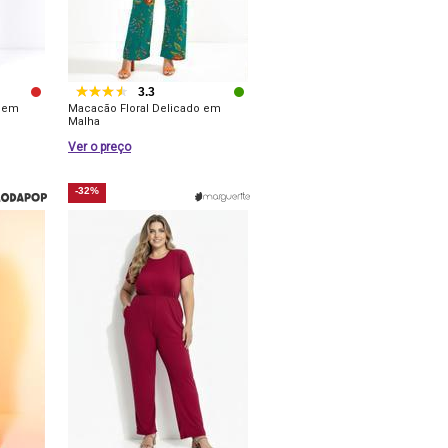
3.3
 em
Macacão Floral Delicado em
Malha
Ver o preço
-32%