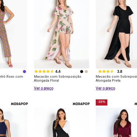
4.4
3.8
etrô Roxo com
Macacão com Sobreposição
Macacão com Sobrepos
Alongada Floral
Alongada Preta
Ver o preço
Ver o preço
-32%