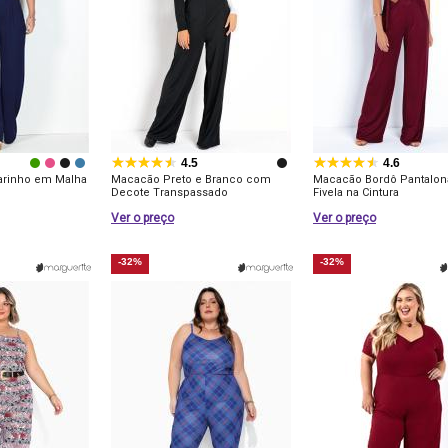
4.5
4.6
arinho em Malha
Macacão Preto e Branco com
Macacão Bordô Pantalo
Decote Transpassado
Fivela na Cintura
Ver o preço
Ver o preço
-32%
-32%