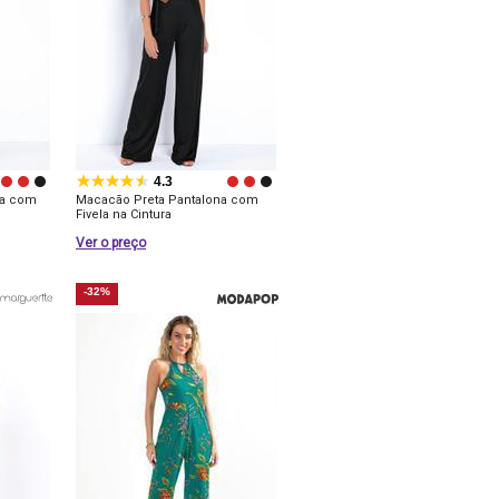
4.3
na com
Macacão Preta Pantalona com
Fivela na Cintura
Ver o preço
-32%