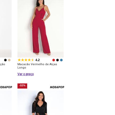
4.2
ição
Macacão Vermelho de Alças
Longo
Ver o preço
-32%