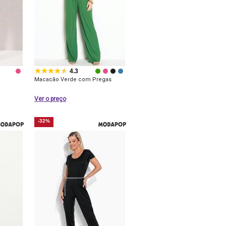
4.3
Macacão Verde com Pregas
Ver o preço
-32%