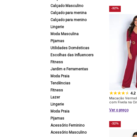
Calçado Masculino
-32%
Calçado para menina
Calçado para menino
Lingerie
Moda Masculina
Pijamas
Utilidades Domésticas
Escolhas das Influencers
Fitness
Jardim e Ferramentas
Moda Praia
Tendências
Fitness
4.2
Lazer
Macacão Vermel
com Fivela na Ci
Lingerie
Ver o preço
Moda Praia
Pijamas
-32%
Acessório Feminino
Acessório Masculino