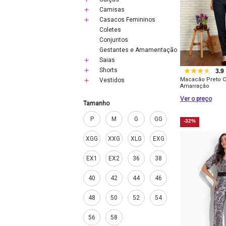
Camisas
Casacos Femininos
Coletes
Conjuntos
Gestantes e Amamentação
Saias
Shorts
3.9
Macacão Preto C
Vestidos
Amarração
Ver o preço
Tamanho
P
M
G
GG
-32%
XGG
XXG
XLG
EXG
EX1
EX2
36
38
40
42
44
46
48
50
52
54
56
58