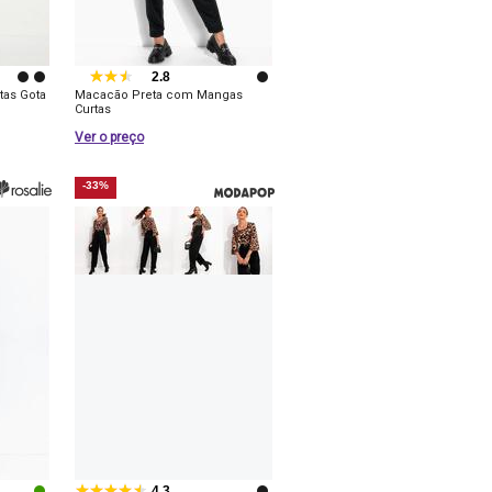
2.8
tas Gota
Macacão Preta com Mangas
Curtas
Ver o preço
-33%
4.3