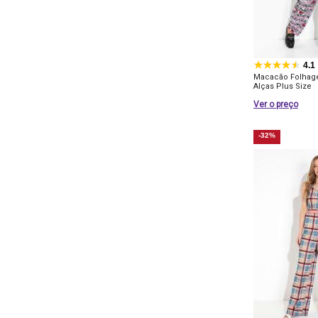
4.1
Macacão Folhag
Alças Plus Size
Ver o preço
-32%