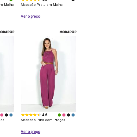
em Malha
Macacão Preto em Malha
Ver o preço
4.6
gas
Macacão Pink com Pregas
Ver o preço