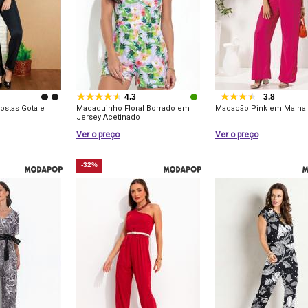
4.3
3.8
ostas Gota e
Macaquinho Floral Borrado em
Macacão Pink em Malha
Jersey Acetinado
Ver o preço
Ver o preço
-32%