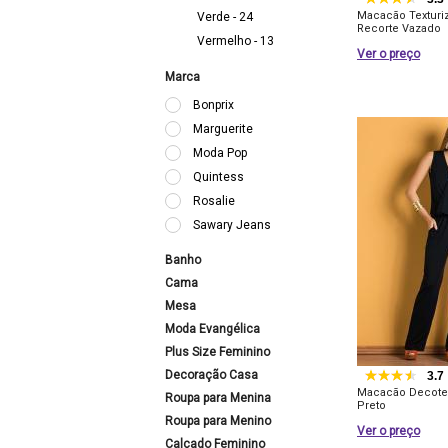
Macacão Texturi
Verde - 24
Recorte Vazado
Vermelho - 13
Ver o preço
Marca
Bonprix
Marguerite
Moda Pop
Quintess
Rosalie
Sawary Jeans
Banho
Cama
Mesa
Moda Evangélica
Plus Size Feminino
Decoração Casa
3.7
Macacão Decote
Roupa para Menina
Preto
Roupa para Menino
Ver o preço
Calçado Feminino