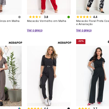
3.8
4.4
Cinza em Malha
Macacão Vermelho em Malha
Macacão Floral Preta Cos
e Amarração
Ver o preço
Ver o preço
-32%
4.4
3.7