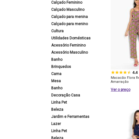
Calçado Feminino
Calçado Masculino
Calçado para menina
Calçado para menino
Cultura
Utilidades Domésticas
Acessório Feminino
Acessório Masculino
Banho
Brinquedos
4.4
Cama
Macacão Flora R
Mesa
Amarração
Banho
Ver o preço
Decoração Casa
Linha Pet
Beleza
Jardim e Ferramentas
Lazer
Linha Pet
Beleza