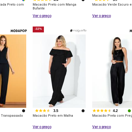
zada Preto com
Macacão Preto com Manga
Macacão Verde Escuro 
Bufante
Ver o preço
Ver o preço
-32%
3.5
4.2
 Transpassado
Macacão Preto em Malha
Macacão Preta com Pre
Ver o preço
Ver o preço