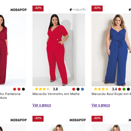
-32%
-32%
3.8
3.4
ho Pantalona
Macacão Vermelho em Malha
Macacão Azul Royal em 
ntura
Ver o preço
Ver o preço
-32%
-32%