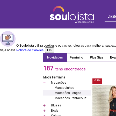
O
Soulojista
utiliza cookies e outras tecnologias para melhorar sua e
OK
Veja nossa
Política de Cookies
.
Novidades
Feminino
Plus Size
Eva
187
itens encontrados
Moda Feminina
-33%
Macacões
Macaquinhos
Macacões Longos
Macacões Pantacourt
Blusas
Body
Calças