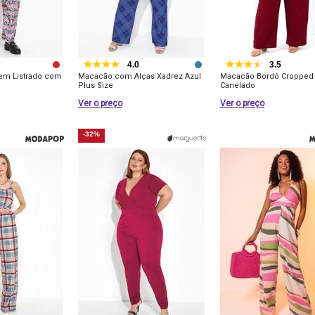
4.0
3.5
em Listrado com
Macacão com Alças Xadrez Azul
Macacão Bordô Cropped
Plus Size
Canelado
Ver o preço
Ver o preço
-32%