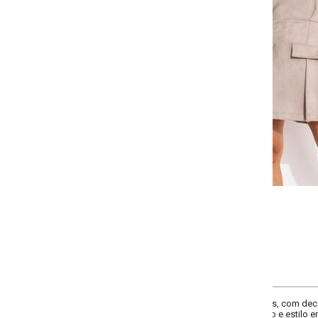
Selecione a quantidade para cada tamanho:
-
-
-
+
+
+
P
M
G
GG
COMPRAR
com decote em V, e bolsos frontais. Peça versátil e elegante, ideal para c
 e estilo em qualquer ocasião.