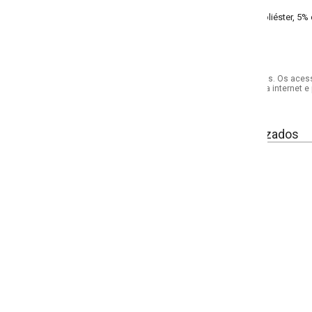
iéster, 5% elastano meia malha
s. Os acessórios utilizados na produção das fotos não acompanham o produto.
internet e por telefone. Em caso de divergência, o preço válido será sempre aq
izados