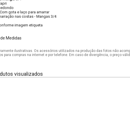
apri
Redondo
Com gota e laço para amarrar
arração nas costas
-
Mangas 3/4
onforme imagem etiqueta
 de Medidas
mente ilustrativas. Os acessórios utilizados na produção das fotos não acom
os para compras na internet e por telefone. Em caso de divergência, o preço vál
dutos visualizados