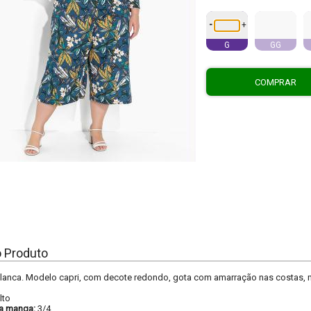
-
+
G
GG
COMPRAR
o Produto
nca. Modelo capri, com decote redondo, gota com amarração nas costas, man
lto
a manga:
3/4