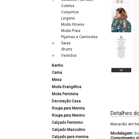
Coletes
Conjuntos
Lingerie
Moda Fitness
Moda Praia
Pijamas e Camisolas
Saias
Shorts
Vestidos
Banho
Cama
Mesa
Moda Evangélica
Moda Feminina
Decoração Casa
Roupa para Menina
Detalhes d
Roupa para Menino
Calçado Feminino
Macacão em hela
Calçado Masculino
Modelagem:
So
Calçado para menina
Comprimento d