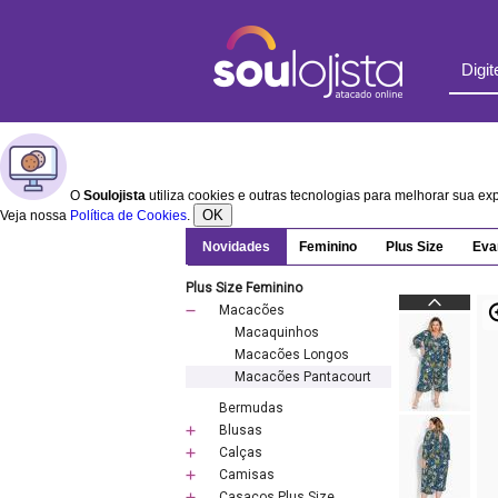
O
Soulojista
utiliza cookies e outras tecnologias para melhorar sua e
OK
Veja nossa
Política de Cookies
.
Novidades
Feminino
Plus Size
Eva
Plus Size Feminino
Macacões
Macaquinhos
Macacões Longos
Macacões Pantacourt
Bermudas
Blusas
Calças
Camisas
Casacos Plus Size