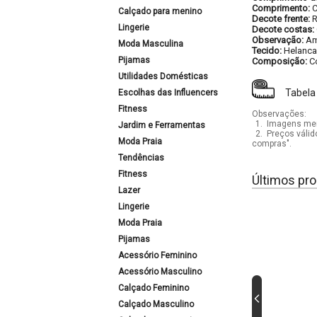
Comprimento:
C
Calçado para menino
Decote frente:
Lingerie
Decote costas:
Observação:
Am
Moda Masculina
Tecido:
Helanca
Pijamas
Composição:
C
Utilidades Domésticas
Tabela
Escolhas das Influencers
Fitness
Observações:
1.
Imagens mera
Jardim e Ferramentas
2.
Preços válid
Moda Praia
compras".
Tendências
Fitness
Últimos pro
Lazer
Lingerie
Moda Praia
Pijamas
Acessório Feminino
Acessório Masculino
Calçado Feminino
Calçado Masculino