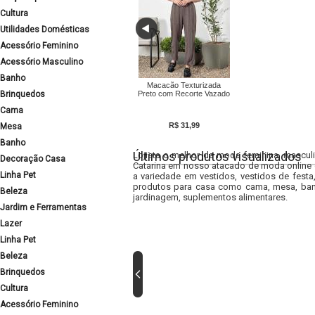
Cultura
Utilidades Domésticas
Acessório Feminino
Acessório Masculino
Banho
Macacão Texturizada
Brinquedos
Preto com Recorte Vazado
Cama
R$ 31,99
Mesa
Banho
Últimos produtos visualizados
Lojista o melhor da moda feminina, masculi
Decoração Casa
Catarina em nosso atacado de moda online e
Linha Pet
a variedade em vestidos, vestidos de fest
produtos para casa como cama, mesa, banh
Beleza
jardinagem, suplementos alimentares.
Jardim e Ferramentas
Lazer
Linha Pet
Beleza
Brinquedos
Cultura
Acessório Feminino