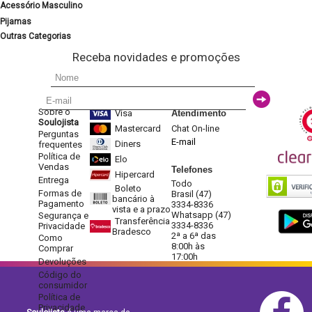
Acessório Masculino
Pijamas
Outras Categorias
Receba novidades e promoções
Sobre o
Visa
Atendimento
Soulojista
Mastercard
Chat On-line
Perguntas
E-mail
Diners
frequentes
Política de
Elo
Vendas
Telefones
Hipercard
Entrega
Todo
Boleto
Formas de
Brasil (47)
bancário à
Pagamento
3334-8336
vista e a prazo
Whatsapp (47)
Segurança e
Transferência
3334-8336
Privacidade
Bradesco
2ª a 6ª das
Como
8:00h às
Comprar
17:00h
Devoluções
Código do
consumidor
Política de
Privacidade