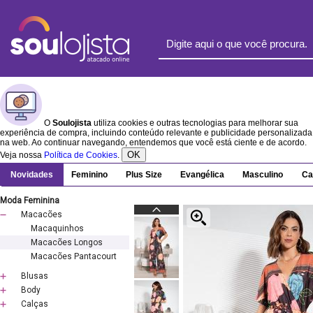
O
Soulojista
utiliza cookies e outras tecnologias para melhorar sua
experiência de compra, incluindo conteúdo relevante e publicidade personalizada
na web. Ao continuar navegando, entendemos que você está ciente e de acordo.
OK
Veja nossa
Política de Cookies
.
Novidades
Feminino
Plus Size
Evangélica
Masculino
Ca
Moda Feminina
Macacões
Macaquinhos
Macacões Longos
Macacões Pantacourt
Blusas
Body
Calças