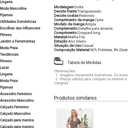
Lingerie
Modelagem:
Solta
Moda Masculina
Decote frente:
Transpassado
Pijamas
Decote costas:
Redondo
Comprimento da manga:
Curta
Utilidades Domésticas
Modelo da manga:
Ampla
Escolhas das Influencers
Complemento:
Detalhe para amarrar;
Comprimento:
Cropped long
Fitness
Material:
Malha Fria
Estação:
Ano Inteiro
Jardim e Ferramentas
Situação de Uso:
Casual
Moda Praia
Composição Material:
92% Poliéster, 8% Elas
Tendências
Fitness
Tabela de Medidas
Lazer
Observações:
Lingerie
1.
Imagens meramente ilustrativas. Os acess
2.
Preços válidos para compras na internet e 
Moda Praia
compras".
Pijamas
Acessório Feminino
Produtos similares
Acessório Masculino
Calçado Feminino
Calçado Masculino
Calçado para menina
Calçado para menino