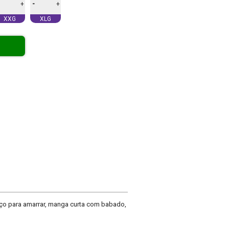
-
+
+
XXG
XLG
aço para amarrar, manga curta com babado,