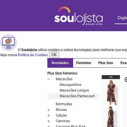
O
Soulojista
utiliza cookies e outras tecnologias para melhorar sua e
OK
Veja nossa
Política de Cookies
.
Novidades
Feminino
Plus Size
Eva
Plus Size Feminino
Macacões
Macaquinhos
Macacões Longos
Macacões Pantacourt
Bermudas
Blusas
Calças
Camisas
Casacos Plus Size