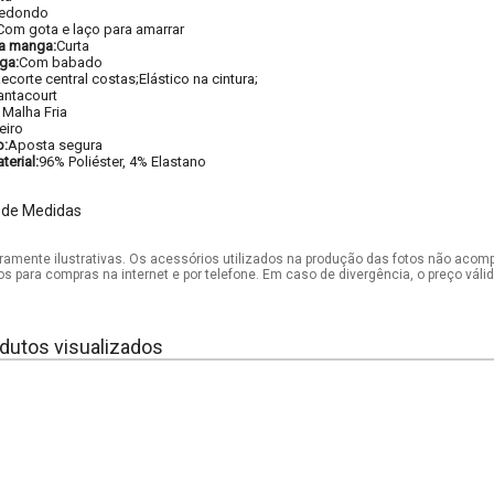
edondo
Com gota e laço para amarrar
a manga:
Curta
ga:
Com babado
ecorte central costas;Elástico na cintura;
antacourt
x Malha Fria
eiro
o:
Aposta segura
erial:
96% Poliéster, 4% Elastano
 de Medidas
mente ilustrativas. Os acessórios utilizados na produção das fotos não acom
os para compras na internet e por telefone. Em caso de divergência, o preço vál
dutos visualizados