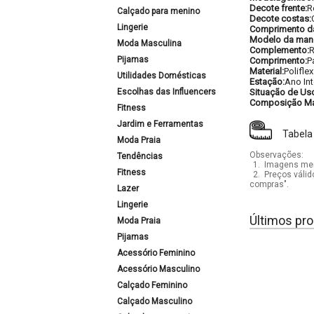
Decote frente:
R
Calçado para menino
Decote costas:
Lingerie
Comprimento d
Modelo da man
Moda Masculina
Complemento:
R
Pijamas
Comprimento:
P
Material:
Polifle
Utilidades Domésticas
Estação:
Ano Int
Escolhas das Influencers
Situação de Us
Composição Mat
Fitness
Jardim e Ferramentas
Tabela
Moda Praia
Observações:
Tendências
1.
Imagens mera
Fitness
2.
Preços válid
compras".
Lazer
Lingerie
Últimos pro
Moda Praia
Pijamas
Acessório Feminino
Acessório Masculino
Calçado Feminino
Calçado Masculino