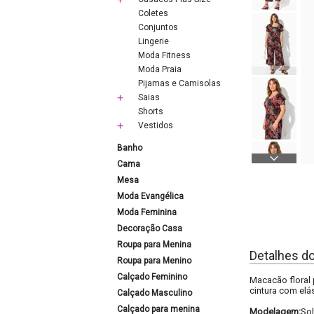
Coletes
Conjuntos
Lingerie
Moda Fitness
Moda Praia
Pijamas e Camisolas
Saias
Shorts
Vestidos
Banho
Cama
Mesa
Moda Evangélica
Moda Feminina
Decoração Casa
Roupa para Menina
Detalhes d
Roupa para Menino
Calçado Feminino
Macacão floral 
cintura com elás
Calçado Masculino
Calçado para menina
Modelagem:
Sol