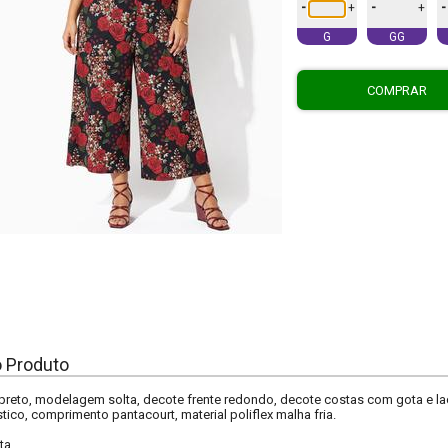
-
-
-
+
+
G
GG
COMPRAR
o Produto
preto, modelagem solta, decote frente redondo, decote costas com gota e l
tico, comprimento pantacourt, material poliflex malha fria.
ta